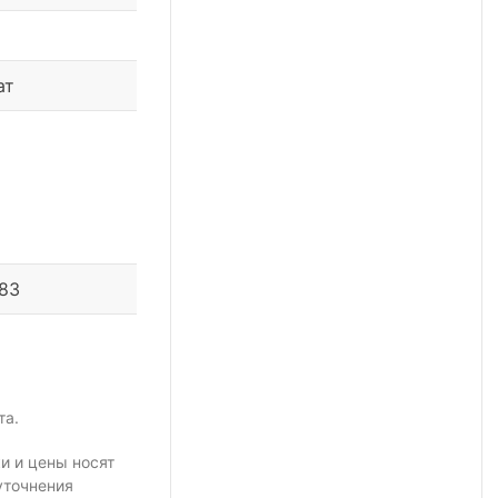
ат
 83
та.
и и цены носят
уточнения