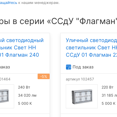
ащайтесь
к нашим менеджерам.
ры в серии «ССдУ "Флагман
ый светодиодный
Уличный светодио
льник Свет НН
светильник Свет Н
01 Флагман 240
ССдУ 01 Флагман 2
заказ
Под заказ
-5%
101464
артикул 102457
240 Вт
220 Вт
34 020 лм
31 185 
5 000 К
5 000 К