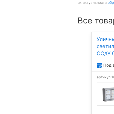
их актуальности
обр
Все това
Уличн
свети
ССдУ 
Под 
артикул 