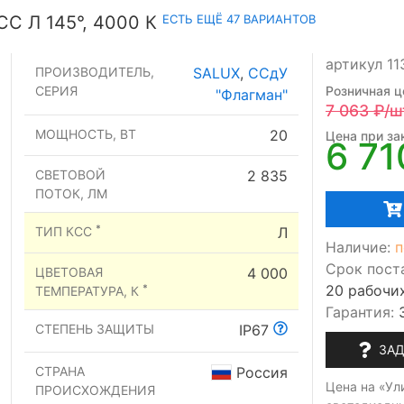
ЕСТЬ ЕЩЁ 47 ВАРИАНТОВ
С Л 145°, 4000 К
артикул 11
ПРОИЗВОДИТЕЛЬ,
SALUX
,
ССдУ
СЕРИЯ
Розничная ц
"Флагман"
7 063
₽/ш
МОЩНОСТЬ, ВТ
20
Цена при зак
6 71
СВЕТОВОЙ
2 835
ПОТОК, ЛМ
*
ТИП КСС
Л
Наличие:
п
Срок пост
ЦВЕТОВАЯ
4 000
20 рабочи
*
ТЕМПЕРАТУРА, К
Гарантия:
СТЕПЕНЬ ЗАЩИТЫ
IP67
ЗАД
СТРАНА
Россия
Цена на «Ул
ПРОИСХОЖДЕНИЯ