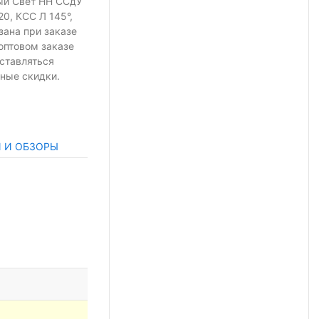
ый Свет НН ССдУ
20, КСС Л 145°,
зана при заказе
оптовом заказе
ставляться
ные скидки.
И И ОБЗОРЫ