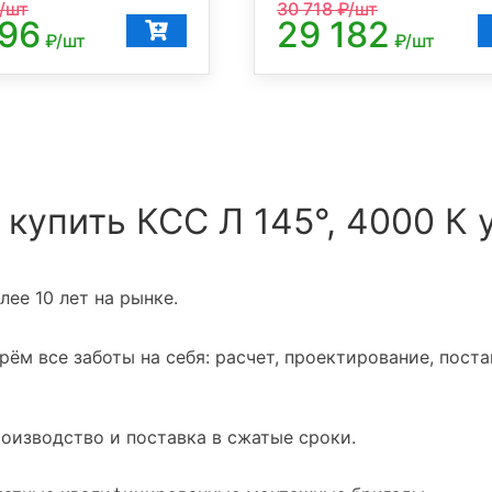
/шт
30 718
₽/шт
096
29 182
₽/шт
₽/шт
 купить КСС Л 145°, 4000 К 
ее 10 лет на рынке.
ём все заботы на себя: расчет, проектирование, поста
оизводство и поставка в сжатые сроки.