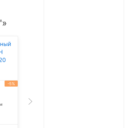
"»
дный
Уличный светодиодный
Н
светильник Свет НН
20
ССдУ 01 Флагман 200
Под заказ
-5%
-5%
артикул 101456
200 Вт
лм
28 350 лм
5 000 К