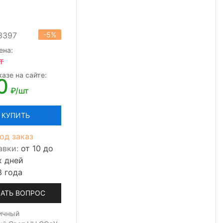
3397
-5%
ена:
т
азе на сайте:
0
₽/шт
КУПИТЬ
од заказ
авки:
от 10 до
х дней
3 года
АТЬ ВОПРОС
ичный