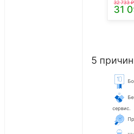
32 733
₽
31 
5 причин
Бол
Бер
сервис.
Пр