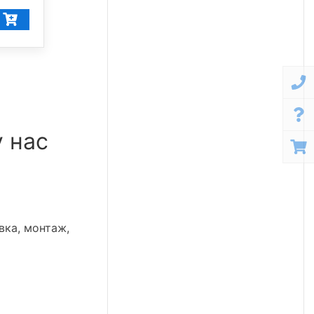
28 392
₽/шт
26 972
₽/шт
у нас
вка, монтаж,