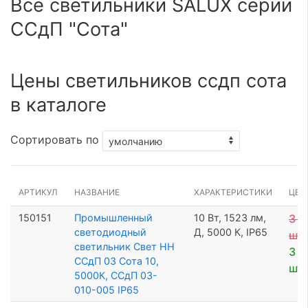
Все светильники SALUX серии
ССдП "Сота"
Цены светильников ссдп сота
в каталоге
Сортировать по
АРТИКУЛ
НАЗВАНИЕ
ХАРАКТЕРИСТИКИ
ЦЕН
150151
Промышленный
10 Вт, 1523 лм,
3 9
светодиодный
Д, 5000 К, IP65
шт
светильник Свет НН
3 7
ССдП 03 Сота 10,
шт
5000К, ССдП 03-
010-005 IP65