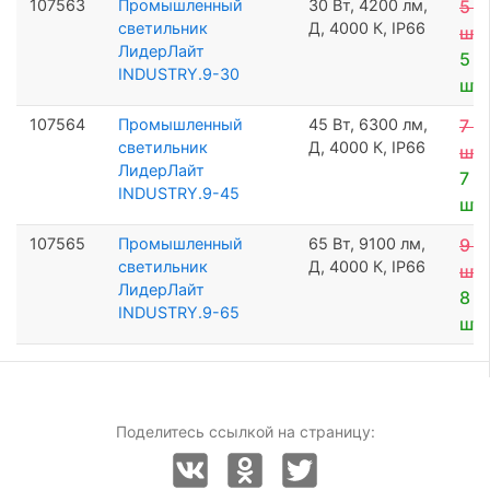
107563
Промышленный
30 Вт, 4200 лм,
5 3
светильник
Д, 4000 К, IP66
шт
ЛидерЛайт
5 0
INDUSTRY.9-30
шт
107564
Промышленный
45 Вт, 6300 лм,
7 6
светильник
Д, 4000 К, IP66
шт
ЛидерЛайт
7 2
INDUSTRY.9-45
шт
107565
Промышленный
65 Вт, 9100 лм,
9 4
светильник
Д, 4000 К, IP66
шт
ЛидерЛайт
8 9
INDUSTRY.9-65
шт
Поделитесь ссылкой на страницу: