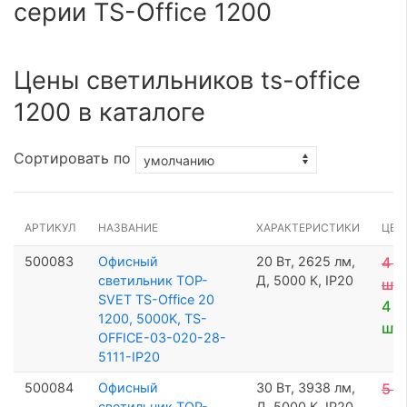
серии TS-Office 1200
Цены светильников ts-office
1200 в каталоге
Сортировать по
АРТИКУЛ
НАЗВАНИЕ
ХАРАКТЕРИСТИКИ
ЦЕН
500083
Офисный
20 Вт, 2625 лм,
4 5
светильник TOP-
Д, 5000 К, IP20
шт
SVET TS-Office 20
4 3
1200, 5000K, TS-
шт
OFFICE-03-020-28-
5111-IP20
500084
Офисный
30 Вт, 3938 лм,
5 0
светильник TOP-
Д, 5000 К, IP20