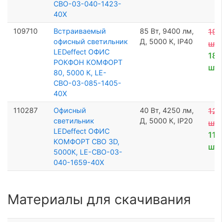
СВО-03-040-1423-
40Х
109710
Встраиваемый
85 Вт, 9400 лм,
19 
офисный светильник
Д, 5000 К, IP40
шт
LEDeffect ОФИС
18 
РОКФОН КОМФОРТ
шт
80, 5000 К, LE-
СВО-03-085-1405-
40Х
110287
Офисный
40 Вт, 4250 лм,
12 
светильник
Д, 5000 К, IP20
шт
LEDeffect ОФИС
11 
КОМФОРТ СВО 3D,
шт
5000К, LE-СВО-03-
040-1659-40Х
Материалы для скачивания