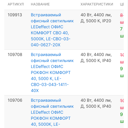
АРТИКУЛ
НАЗВАНИЕ
ХАРАКТЕРИСТИКИ
ЦЕН
109913
Встраиваемый
40 Вт, 4400 лм,
8 3
офисный светильник
Д, 5000 К, IP20
шт
LEDeffect ОФИС
7 9
КОМФОРТ СВО 40,
шт
5000К, LE-СВО-03-
040-0627-20Х
109708
Встраиваемый
40 Вт, 4400 лм,
10 
офисный светильник
Д, 5000 К, IP40
шт
LEDeffect ОФИС
9 9
РОКФОН КОМФОРТ
шт
40, 5000 К, LE-
СВО-03-043-1411-
40Х
109706
Встраиваемый
40 Вт, 4400 лм,
10 
офисный светильник
Д, 5000 К, IP40
шт
LEDeffect ОФИС
9 9
РОКФОН КОМФОРТ
шт
40, 5000К, LE-