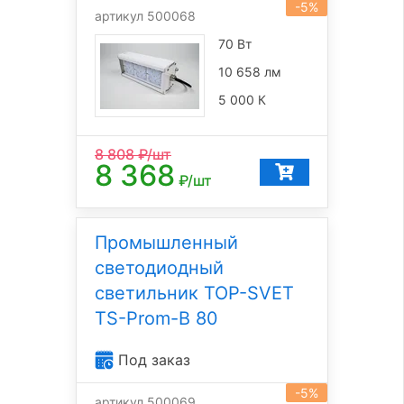
-5%
артикул 500068
70 Вт
10 658 лм
5 000 К
8 808
₽/шт
8 368
₽/шт
Промышленный
светодиодный
светильник TOP-SVET
TS-Prom-B 80
Под заказ
-5%
артикул 500069