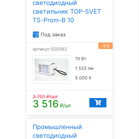
светодиодный
светильник TOP-SVET
TS-Prom-B 10
Под заказ
-5%
артикул 500062
10 Вт
1 523 лм
5 000 К
3 701
₽/шт
3 516
₽/шт
Промышленный
светодиодный