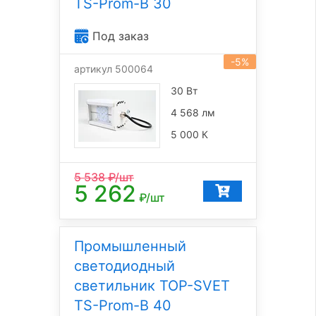
TS-Prom-B 30
Под заказ
-5%
артикул 500064
30 Вт
4 568 лм
5 000 К
5 538
₽/шт
5 262
₽/шт
Промышленный
светодиодный
светильник TOP-SVET
TS-Prom-B 40