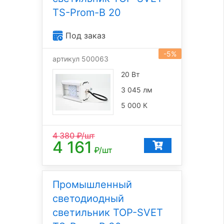
TS-Prom-B 20
Под заказ
-5%
артикул 500063
20 Вт
3 045 лм
5 000 К
4 380
₽/шт
4 161
₽/шт
Промышленный
светодиодный
светильник TOP-SVET