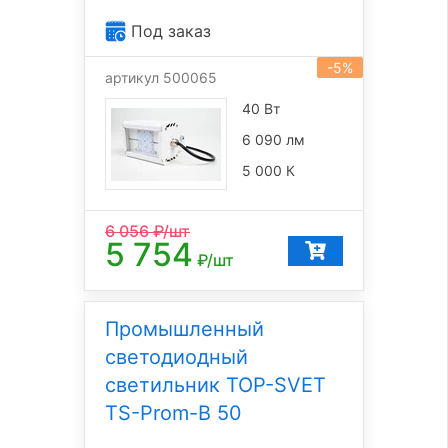
Под заказ
-5%
артикул 500065
40 Вт
6 090 лм
5 000 К
6 056
₽/шт
5 754
₽/шт
Промышленный
светодиодный
светильник TOP-SVET
TS-Prom-B 50