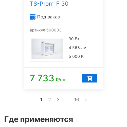
TS-Prom-F 30
Под заказ
артикул 500003
30 Вт
4 568 лм
5 000 К
7 733
₽/шт
1
2
3
...
16
Где применяются