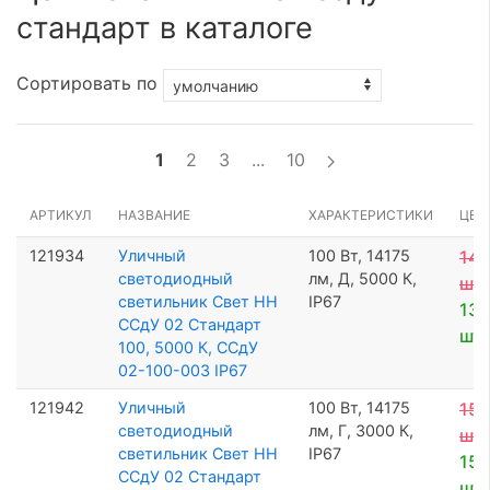
стандарт в каталоге
Сортировать по
1
2
3
...
10
АРТИКУЛ
НАЗВАНИЕ
ХАРАКТЕРИСТИКИ
ЦЕН
121934
Уличный
100 Вт, 14175
14 
светодиодный
лм, Д, 5000 К,
шт
светильник Свет НН
IP67
13 
ССдУ 02 Стандарт
шт
100, 5000 К, ССдУ
02-100-003 IP67
121942
Уличный
100 Вт, 14175
15 
светодиодный
лм, Г, 3000 К,
шт
светильник Свет НН
IP67
15 
ССдУ 02 Стандарт
шт