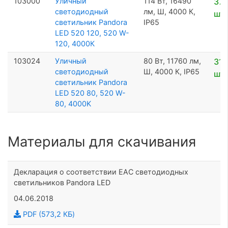
103000
Уличный
114 Вт, 16490
37 
светодиодный
лм, Ш, 4000 К,
шт
светильник Pandora
IP65
LED 520 120, 520 W-
120, 4000К
103024
Уличный
80 Вт, 11760 лм,
31 
светодиодный
Ш, 4000 К, IP65
шт
светильник Pandora
LED 520 80, 520 W-
80, 4000K
Материалы для скачивания
Декларация о соответствии EAC светодиодных
светильников Pandora LED
04.06.2018
PDF (573,2 КБ)