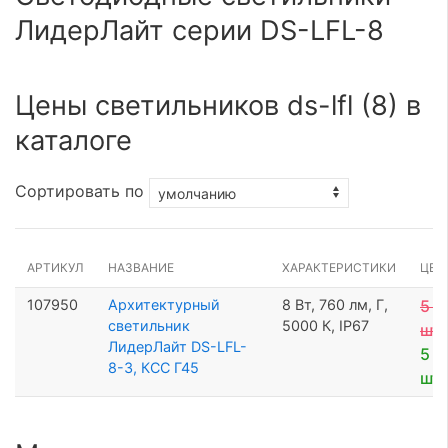
ЛидерЛайт серии DS-LFL-8
Цены светильников ds-lfl (8) в
каталоге
Сортировать по
АРТИКУЛ
НАЗВАНИЕ
ХАРАКТЕРИСТИКИ
ЦЕН
107950
Архитектурный
8 Вт, 760 лм, Г,
5 7
светильник
5000 К, IP67
шт
ЛидерЛайт DS-LFL-
5 5
8-3, КСС Г45
шт