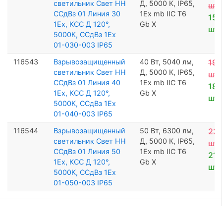
светильник Свет НН
Д, 5000 К, IP65,
шт
ССдВз 01 Линия 30
1Ех mb IIC T6
15 
1Ex, КСС Д 120°,
Gb X
шт
5000К, ССдВз 1Ех
01-030-003 IP65
116543
Взрывозащищенный
40 Вт, 5040 лм,
19 
светильник Свет НН
Д, 5000 К, IP65,
шт
ССдВз 01 Линия 40
1Ех mb IIC T6
18 
1Ex, КСС Д 120°,
Gb X
шт
5000К, ССдВз 1Ех
01-040-003 IP65
116544
Взрывозащищенный
50 Вт, 6300 лм,
22 
светильник Свет НН
Д, 5000 К, IP65,
шт
ССдВз 01 Линия 50
1Ех mb IIC T6
21 
1Ex, КСС Д 120°,
Gb X
шт
5000К, ССдВз 1Ех
01-050-003 IP65