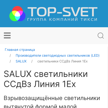
Главная страница
Производители светодиодных светильников (LED)
SALUX
светильники ССдВз Линия 1Ех
SALUX светильники
ССдВз Линия 1Ех
Взрывозащищённые светильники
вытянутой формой малой