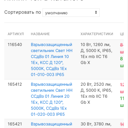
Сортировать по
АРТИКУЛ
НАЗВАНИЕ
ХАРАКТЕРИСТИКИ
ЦЕН
116540
Взрывозащищенный
10 Вт, 1260 лм,
8 4
светильник Свет НН
Д, 5000 К, IP65,
шт
ССдВз 01 Линия 10
1Ех mb IIC T6
8 0
1Ex, КСС Д 120°,
Gb X
шт
5000К, ССдВз 1Ех
01-010-003 IP65
165412
Взрывозащищенный
20 Вт, 2520 лм,
12 
светильник Свет НН
Д, 5000 К, IP65,
шт
ССдВз 01 Линия 20
1Ех mb IIC T6
11 
1Ex, КСС Д 120°,
Gb X
шт
5000К, ССдВз 1Ех
01-020-003 IP65
165421
Взрывозащищенный
30 Вт, 3780 лм,
16 