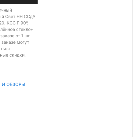
ичный
ый Свет НН ССдУ
0, КСС Г 90°,
алённое стекло»
 заказе
от 1 шт.
 заказе могут
яться
ные скидки.
И И ОБЗОРЫ