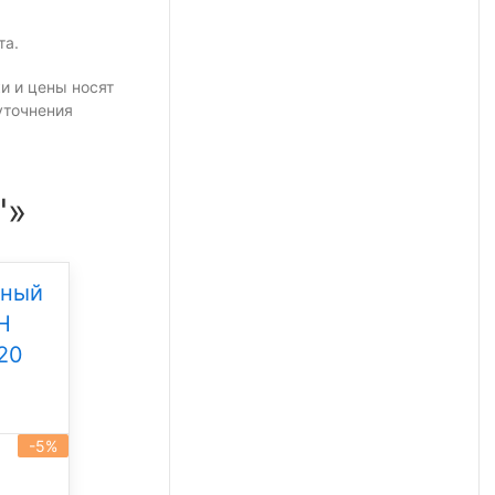
та.
и и цены носят
уточнения
"»
дный
Уличный светодиодный
Н
светильник Свет НН
20
ССдУ 01 Флагман 200
Под заказ
-5%
-5%
артикул 101456
200 Вт