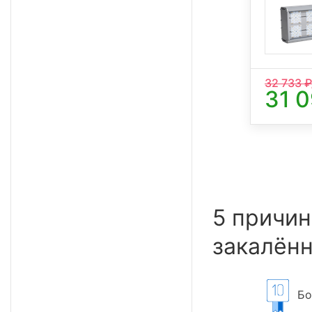
32 733
₽
31 
5 причин
закалённ
Бол