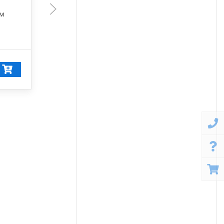
лм
28 350 лм
5 000 К
28 392
₽/шт
26 972
₽/шт