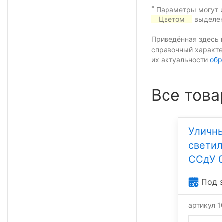
*
Параметры могут и
Цветом
выделен
Приведённая здесь 
справочный характе
их актуальности
обр
Все това
Уличн
свети
ССдУ 
Под 
артикул 