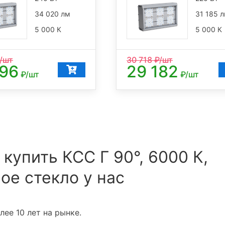
34 020 лм
31 185 
5 000 К
5 000 К
/шт
30 718
₽/шт
096
29 182
₽/шт
₽/шт
 купить КСС Г 90°, 6000 К,
ое стекло у нас
ее 10 лет на рынке.