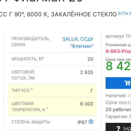
ЕСТЬ 
СС Г 90°, 6000 К, ЗАКАЛЁННОЕ СТЕКЛО
артикул 11
ПРОИЗВОДИТЕЛЬ,
SALUX
,
ССдУ
СЕРИЯ
Розничная ц
"Флагман"
8 863
₽/ш
МОЩНОСТЬ, ВТ
20
Цена при зак
8 4
СВЕТОВОЙ
2 835
ПОТОК, ЛМ
*
ТИП КСС
Г
Наличие:
п
Срок пост
ЦВЕТОВАЯ
6 000
20 рабочи
*
ТЕМПЕРАТУРА, К
Гарантия:
СТЕПЕНЬ ЗАЩИТЫ
IP67
ЗАД