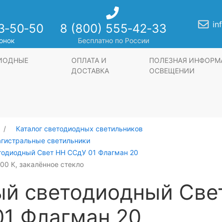
in
3‑50‑50
8 (800) 555‑42‑33
онок
Бесплатно по России
ДИОДНЫЕ
ОПЛАТА И
ПОЛЕЗНАЯ ИНФОРМ
ДОСТАВКА
ОСВЕЩЕНИИ
Каталог светодиодных светильников
агистральные светильники
тодиодный Свет НН ССдУ 01 Флагман 20
000 К, закалённое стекло
ый светодиодный Све
1 Флагман 20