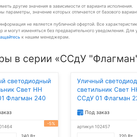
меть другие значения в зависимости от варианта исполнения.
ы параметры, значение которых отличается от базового вариан
информация не является публичной офертой. Все характеристик
р и могут изменяться без предварительного уведомления. Для 
ащайтесь
к нашим менеджерам.
ры в серии «ССдУ "Флагман
ый светодиодный
Уличный светодио
льник Свет НН
светильник Свет Н
01 Флагман 240
ССдУ 01 Флагман 2
заказ
Под заказ
-5%
101464
артикул 102457
240 Вт
220 Вт