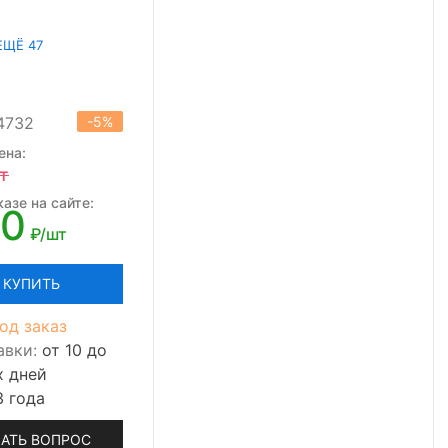
ЕЩЁ 47
4732
-5%
ена:
т
азе на сайте:
20
₽/шт
КУПИТЬ
од заказ
авки:
от 10 до
х дней
3 года
АТЬ ВОПРОС