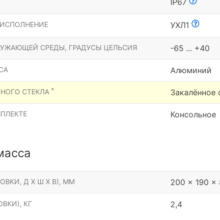
Ы
IP67
 ИСПОЛНЕНИЕ
УХЛ1
РУЖАЮЩЕЙ СРЕДЫ, ГРАДУСЫ ЦЕЛЬСИЯ
-65 ... +40
СА
Алюминий
*
ТНОГО СТЕКЛА
Закалённое 
МПЛЕКТЕ
Консольное
масса
ОВКИ, Д Х Ш Х В), ММ
200 x 190 x
ВКИ), КГ
2,4