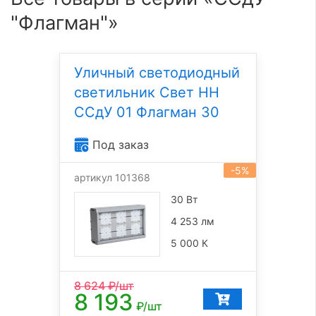
"Флагман"»
Уличный светодиодный
светильник Свет НН
ССдУ 01 Флагман 30
Под заказ
-5%
артикул 101368
30 Вт
4 253 лм
5 000 К
8 624
₽/шт
8 193
₽/шт