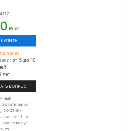
4117
00
₽/шт
КУПИТЬ
од заказ
авки:
от 5 до 10
ней
5 лет
АТЬ ВОПРОС
ичный
ый светильник
5, DS-0108»
 заказе
от 1 шт.
 заказе могут
яться