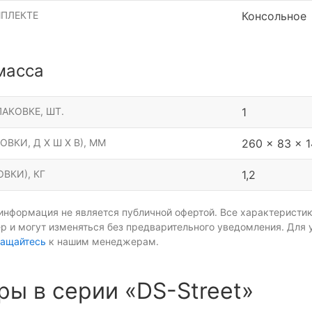
МПЛЕКТЕ
Консольное
масса
АКОВКЕ, ШТ.
1
ОВКИ, Д Х Ш Х В), ММ
260 x 83 x 
ВКИ), КГ
1,2
информация не является публичной офертой. Все характеристик
р и могут изменяться без предварительного уведомления. Для 
ащайтесь
к нашим менеджерам.
ры в серии «DS-Street»