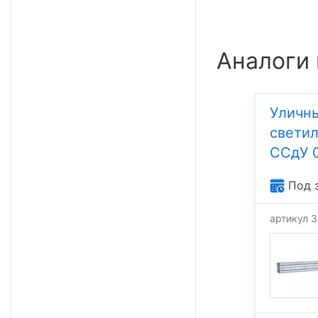
Аналоги
Уличн
свети
ССдУ 0
Под 
артикул 