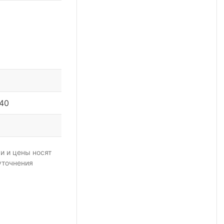
140
и и цены носят
уточнения