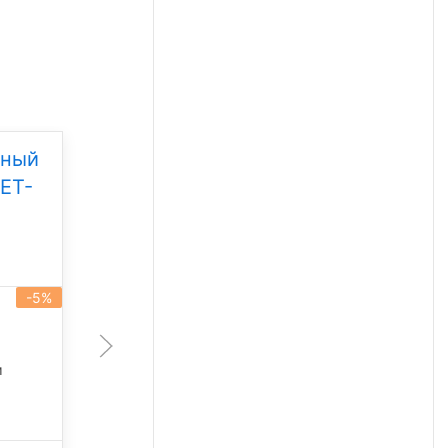
дный
Уличный светодиодный
ET-
светильник Свет НН
ССдУ 01 Бриз 30
Под заказ
-5%
-5%
артикул 101296
30 Вт
м
4 253 лм
5 000 К