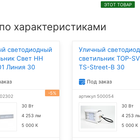
ЭТОТ ТОВАР
 по характеристиками
ый светодиодный
Уличный светодио
льник Свет НН
светильник TOP-SV
1 Линия 30
TS-Street-B 30
заказ
Под заказ
-5%
302302
артикул 500054
30 Вт
30 Вт
4 253 лм
4 253 л
5 000 К
5 000 К