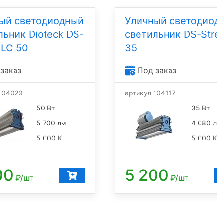
ый светодиодный
Уличный светодио
льник Dioteck DS-
светильник DS-Str
 LC 50
35
заказ
Под заказ
 104029
артикул 104117
50 Вт
35 Вт
5 700 лм
4 080 
5 000 К
5 000 К
00
5 200
₽/шт
₽/шт