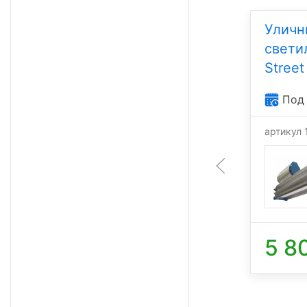
Уличный светодиодный
Уличн
светильник Dioteck DS-
свети
Street 50
Street
Под заказ
Под 
артикул 104028
артикул
50 Вт
5 050 лм
5 000 К
5 800
5 8
₽/шт