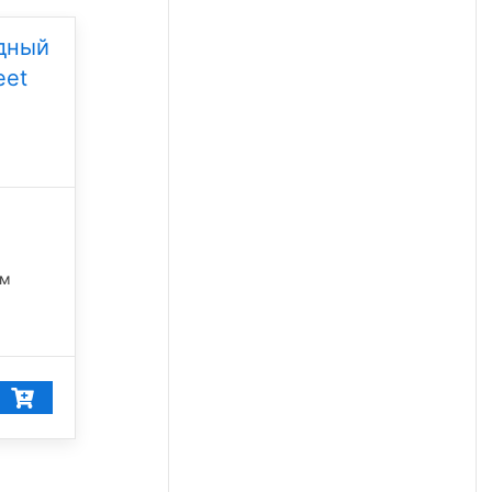
дный
eet
лм