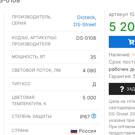
S-0108
артикул 10
ПРОИЗВОДИТЕЛЬ,
Dioteck
,
5 2
СЕРИЯ
DS-Street
КОД(Ы), АРТИКУЛ(Ы)
DS-0108
ПРОИЗВОДИТЕЛЯ
Наличие:
п
МОЩНОСТЬ, ВТ
35
Срок пост
рабочих д
СВЕТОВОЙ ПОТОК, ЛМ
4 080
Гарантия:
ТИП КСС
Д
ЗАД
ЦВЕТОВАЯ
5 000
Цена на «Ул
ТЕМПЕРАТУРА, К
светодиодн
DS-Street 3
СТЕПЕНЬ ЗАЩИТЫ
IP67
указана при
При оптовом
СТРАНА
Россия
предоставл