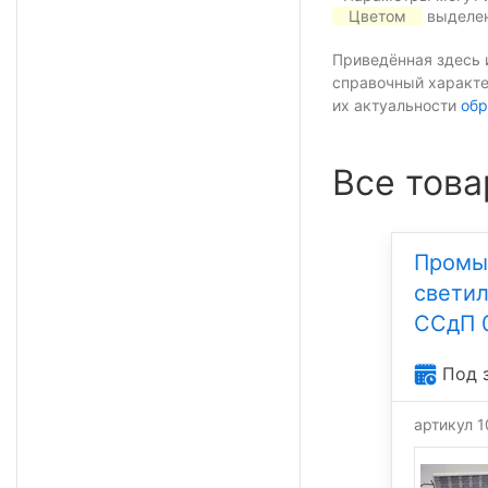
Цветом
выделен
Приведённая здесь 
справочный характе
их актуальности
обр
Все това
Промы
свети
ССдП 
Под 
артикул 