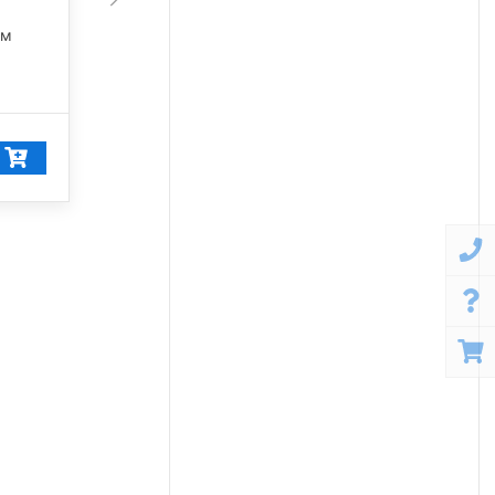
45 675 лм
лм
5 000 К
42 249
₽/шт
40 137
₽/шт