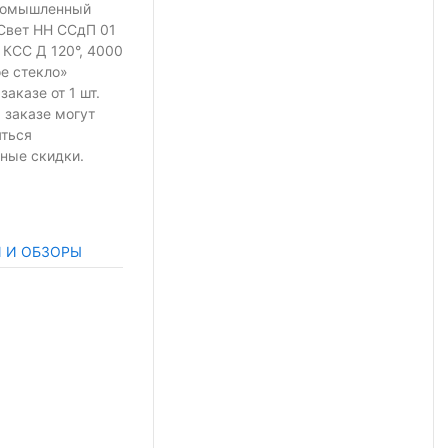
ромышленный
Свет НН ССдП 01
 КСС Д 120°, 4000
ое стекло»
 заказе
от 1 шт.
 заказе могут
яться
ные скидки.
И И ОБЗОРЫ