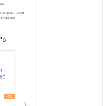
та.
и и цены носят
уточнения
"»
Промышленный
светильник Свет НН
Н
ССдП 01 Флагман 300
360
Под заказ
-5%
артикул 101930
-5%
300 Вт