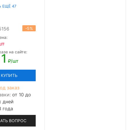
Ь ЕЩЁ 47
5156
-5%
ена:
шт
азе на сайте:
11
₽/шт
КУПИТЬ
од заказ
авки:
от 10 до
х дней
3 года
АТЬ ВОПРОС