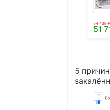
54 439
₽
51 7
5 причин
закалённ
Бол