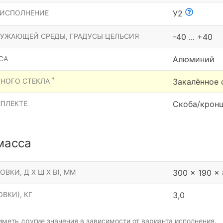
 ИСПОЛНЕНИЕ
У2
РУЖАЮЩЕЙ СРЕДЫ, ГРАДУСЫ ЦЕЛЬСИЯ
-40 ... +40
СА
Алюминий
*
ТНОГО СТЕКЛА
Закалённое 
МПЛЕКТЕ
Скоба/крон
масса
ОВКИ, Д Х Ш Х В), ММ
300 x 190 x
ВКИ), КГ
3,0
меть другие значения в зависимости от варианта исполнения.