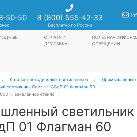
in
3‑50‑50
8 (800) 555‑42‑33
онок
Бесплатно по России
ДИОДНЫЕ
ОПЛАТА И
ПОЛЕЗНАЯ ИНФОРМ
ДОСТАВКА
ОСВЕЩЕНИИ
Каталог светодиодных светильников
Промышленные 
й светильник Свет НН ССдП 01 Флагман 60
4000 К, закалённое стекло
шленный светильник
дП 01 Флагман 60