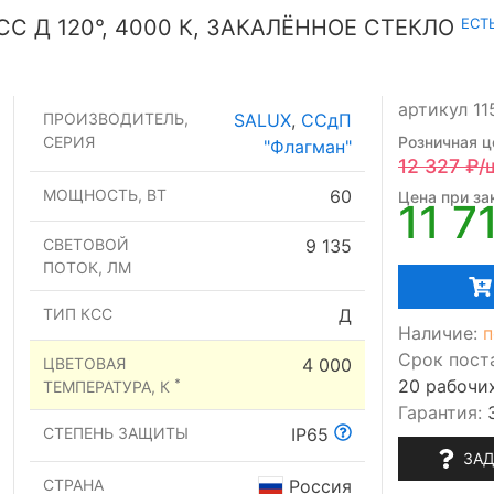
ЕСТ
СС Д 120°, 4000 К, ЗАКАЛЁННОЕ СТЕКЛО
артикул 11
ПРОИЗВОДИТЕЛЬ,
SALUX
,
ССдП
СЕРИЯ
Розничная ц
"Флагман"
12 327
₽/
МОЩНОСТЬ, ВТ
60
Цена при зак
11 7
СВЕТОВОЙ
9 135
ПОТОК, ЛМ
ТИП КСС
Д
Наличие:
п
Срок пост
ЦВЕТОВАЯ
4 000
20 рабочи
*
ТЕМПЕРАТУРА, К
Гарантия:
СТЕПЕНЬ ЗАЩИТЫ
IP65
ЗАД
СТРАНА
Россия