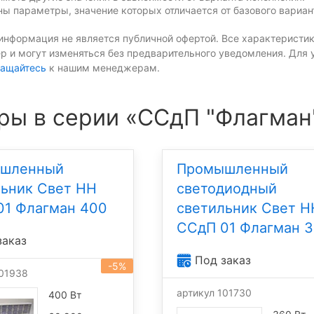
ы параметры, значение которых отличается от базового вариан
информация не является публичной офертой. Все характеристик
р и могут изменяться без предварительного уведомления. Для 
ащайтесь
к нашим менеджерам.
ры в серии «ССдП "Флагман
шленный
Промышленный
льник Свет НН
светодиодный
01 Флагман 400
светильник Свет Н
ССдП 01 Флагман 
заказ
Под заказ
-5%
101938
артикул 101730
400 Вт