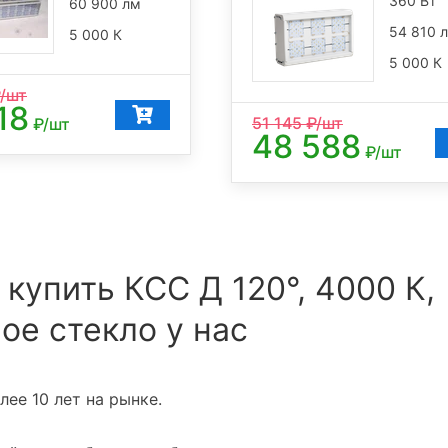
360 Вт
60 900 лм
54 810 
5 000 К
5 000 К
/шт
18
51 145
₽/шт
₽/шт
48 588
₽/шт
 купить КСС Д 120°, 4000 К,
ое стекло у нас
ее 10 лет на рынке.