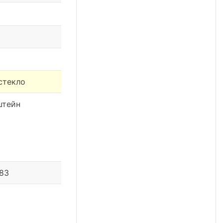
стекло
штейн
 83