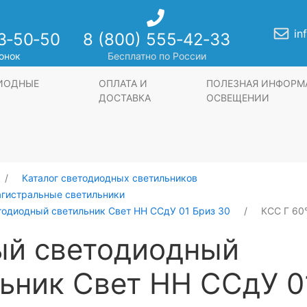
in
3‑50‑50
8 (800) 555‑42‑33
онок
Бесплатно по России
ДИОДНЫЕ
ОПЛАТА И
ПОЛЕЗНАЯ ИНФОРМ
ДОСТАВКА
ОСВЕЩЕНИИ
Каталог светодиодных светильников
агистральные светильники
тодиодный светильник Свет НН ССдУ 01 Бриз 30
КСС Г 60°
ый светодиодный
ьник Свет НН ССдУ 0