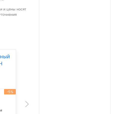
и и цены носят
уточнения
дный
Уличный светодиодный
Н
светильник Свет НН
ССдУ 01 Бриз 80
Под заказ
-5%
-5%
артикул 101336
80 Вт
лм
11 340 лм