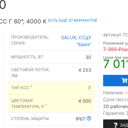
0
ЕСТЬ ЕЩЁ 47 ВАРИАНТОВ
С Г 60°, 4000 К
артикул 1
ПРОИЗВОДИТЕЛЬ,
SALUX
,
ССдУ
СЕРИЯ
Розничная ц
"Бриз"
7 380
₽/ш
МОЩНОСТЬ, ВТ
30
Цена при зак
7 01
СВЕТОВОЙ ПОТОК,
4 253
ЛМ
*
ТИП КСС
Г
Наличие:
п
Срок пост
ЦВЕТОВАЯ
4 000
20 рабочи
*
ТЕМПЕРАТУРА, К
Гарантия:
СТЕПЕНЬ ЗАЩИТЫ
IP67
ЗАД