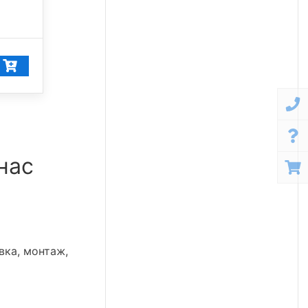
5 000 К
11 608
₽/шт
11 028
₽/шт
нас
вка, монтаж,