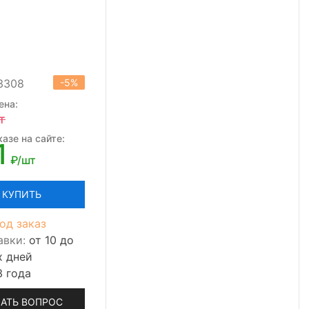
13308
-5%
ена:
т
азе на сайте:
1
₽/шт
КУПИТЬ
од заказ
авки:
от 10 до
х дней
3 года
АТЬ ВОПРОС