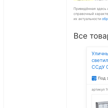
Приведённая здесь 
справочный характе
их актуальности
обр
Все това
Уличн
свети
ССдУ 0
Под 
артикул 