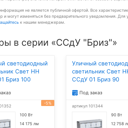
информация не является публичной офертой. Все характеристик
р и могут изменяться без предварительного уведомления. Для 
ащайтесь
к нашим менеджерам.
ры в серии «ССдУ "Бриз"»
ый светодиодный
Уличный светодио
льник Свет НН
светильник Свет Н
1 Бриз 100
ССдУ 01 Бриз 90
заказ
Под заказ
-5%
101352
артикул 101344
100 Вт
90 Вт
14 175 лм
12 758 