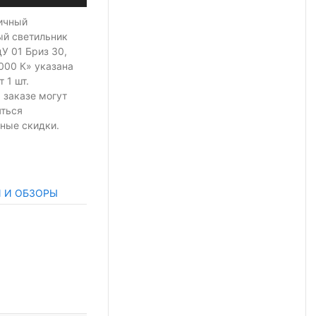
ичный
ый светильник
У 01 Бриз 30,
4000 К» указана
т 1 шт.
 заказе могут
яться
ные скидки.
И И ОБЗОРЫ