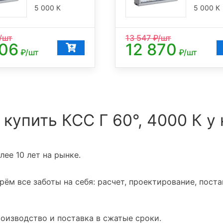
5 000 К
5 000 К
/шт
13 547
₽/шт
606
12 870
₽/шт
₽/шт
 купить КСС Г 60°, 4000 К у 
ее 10 лет на рынке.
ём все заботы на себя: расчет, проектирование, поста
оизводство и поставка в сжатые сроки.