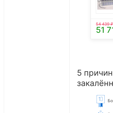
54 439
₽
51 7
5 причин
закалённ
Бол