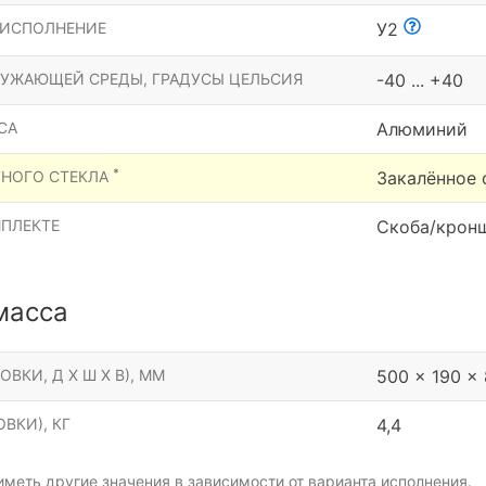
 ИСПОЛНЕНИЕ
У2
РУЖАЮЩЕЙ СРЕДЫ, ГРАДУСЫ ЦЕЛЬСИЯ
-40 ... +40
СА
Алюминий
*
ТНОГО СТЕКЛА
Закалённое 
МПЛЕКТЕ
Скоба/крон
масса
ОВКИ, Д Х Ш Х В), ММ
500 x 190 x
ВКИ), КГ
4,4
меть другие значения в зависимости от варианта исполнения.