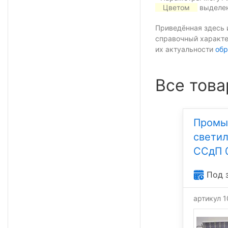
Цветом
выделен
Приведённая здесь 
справочный характе
их актуальности
обр
Все това
Промы
свети
ССдП 
Под 
артикул 