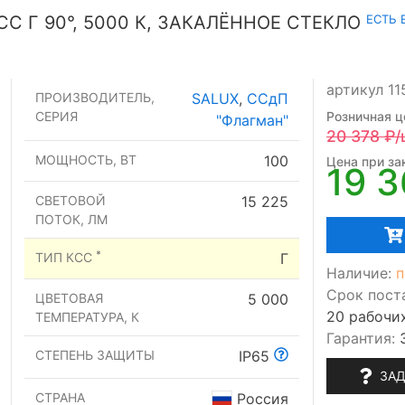
ЕСТЬ 
СС Г 90°, 5000 К, ЗАКАЛЁННОЕ СТЕКЛО
артикул 1
ПРОИЗВОДИТЕЛЬ,
SALUX
,
ССдП
СЕРИЯ
Розничная ц
"Флагман"
20 378
₽/
МОЩНОСТЬ, ВТ
100
Цена при зак
19 
СВЕТОВОЙ
15 225
ПОТОК, ЛМ
*
ТИП КСС
Г
Наличие:
п
Срок пост
ЦВЕТОВАЯ
5 000
20 рабочи
ТЕМПЕРАТУРА, К
Гарантия:
СТЕПЕНЬ ЗАЩИТЫ
IP65
ЗАД
СТРАНА
Россия