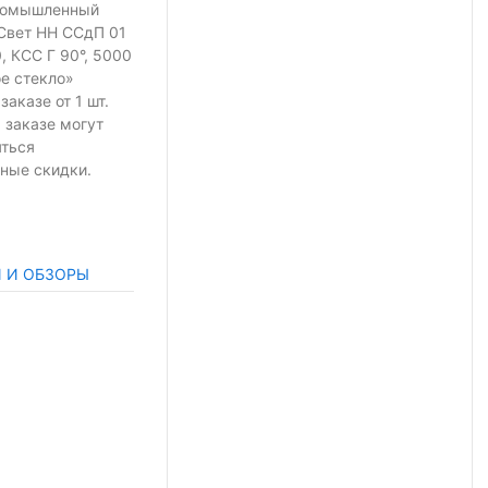
ромышленный
Свет НН ССдП 01
, КСС Г 90°, 5000
ое стекло»
 заказе
от 1 шт.
 заказе могут
яться
ные скидки.
И И ОБЗОРЫ