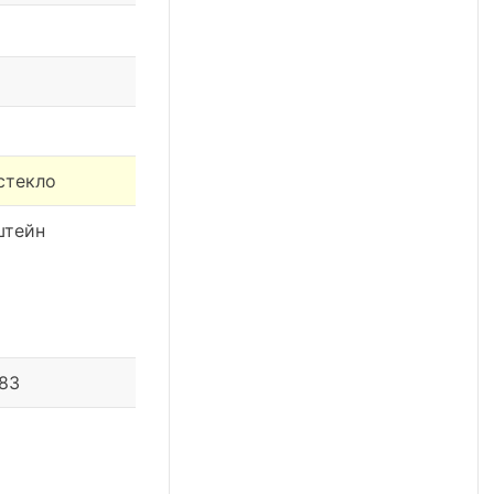
стекло
штейн
 83