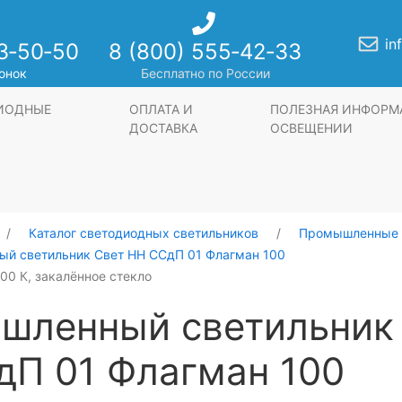
in
3‑50‑50
8 (800) 555‑42‑33
онок
Бесплатно по России
ДИОДНЫЕ
ОПЛАТА И
ПОЛЕЗНАЯ ИНФОРМ
ДОСТАВКА
ОСВЕЩЕНИИ
Каталог светодиодных светильников
Промышленные 
й светильник Свет НН ССдП 01 Флагман 100
000 К, закалённое стекло
шленный светильник
дП 01 Флагман 100