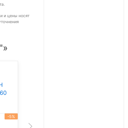
та.
и и цены носят
уточнения
"»
Промышленный
светильник Свет НН
Н
ССдП 01 Флагман 300
360
Под заказ
-5%
артикул 101930
-5%
300 Вт