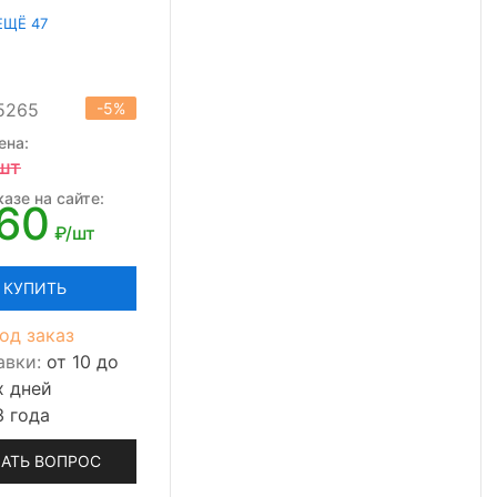
ЕЩЁ 47
15265
-5%
ена:
шт
азе на сайте:
360
₽/шт
КУПИТЬ
од заказ
авки:
от 10 до
х дней
3 года
АТЬ ВОПРОС