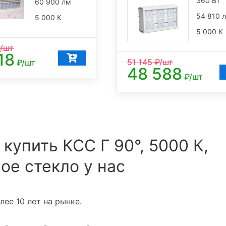
360 Вт
60 900 лм
54 810 
5 000 К
5 000 К
/шт
18
51 145
₽/шт
₽/шт
48 588
₽/шт
 купить КСС Г 90°, 5000 К,
ое стекло у нас
ее 10 лет на рынке.