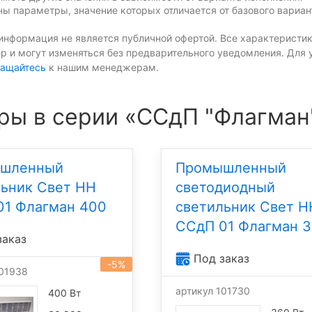
ы параметры, значение которых отличается от базового вариан
информация не является публичной офертой. Все характеристик
р и могут изменяться без предварительного уведомления. Для 
ащайтесь
к нашим менеджерам.
ры в серии «ССдП "Флагман
шленный
Промышленный
льник Свет НН
светодиодный
01 Флагман 400
светильник Свет Н
ССдП 01 Флагман 
заказ
Под заказ
-5%
101938
артикул 101730
400 Вт