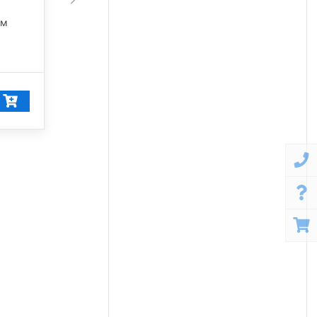
45 675 лм
лм
5 000 К
42 249
₽/шт
40 137
₽/шт