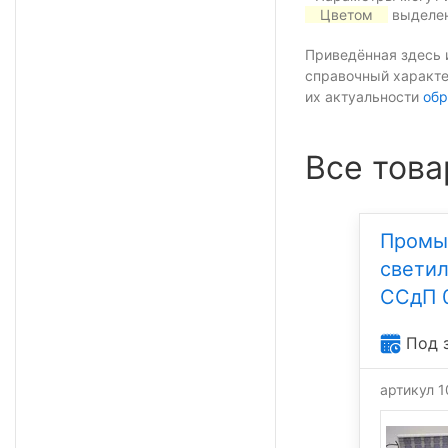
Цветом
выделен
Приведённая здесь 
справочный характе
их актуальности
обр
Все това
Промы
свети
ССдП 
Под 
артикул 