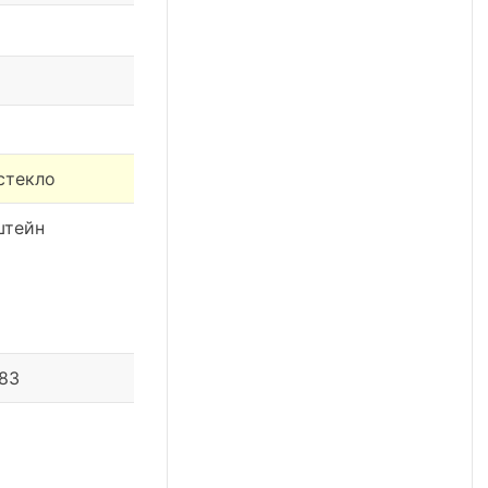
стекло
штейн
 83