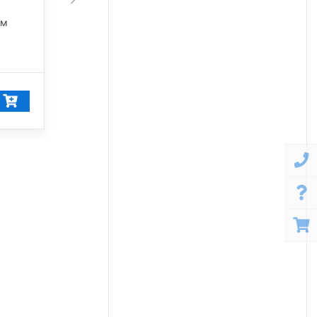
45 675 лм
лм
5 000 К
42 249
₽/шт
40 137
₽/шт