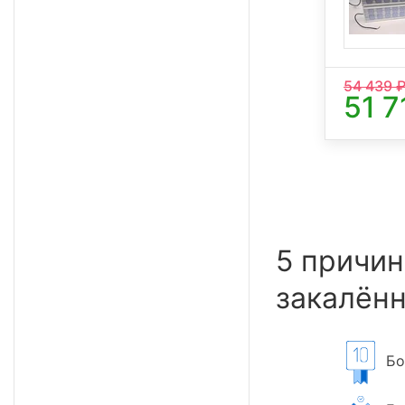
54 439
₽
51 7
5 причин
закалённ
Бол