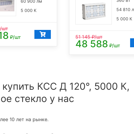
360 Вт
60 900 лм
54 810 
5 000 К
5 000 К
/шт
18
51 145
₽/шт
₽/шт
48 588
₽/шт
 купить КСС Д 120°, 5000 К,
ое стекло у нас
ее 10 лет на рынке.