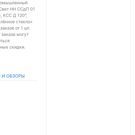
ромышленный
Свет НН ССдП 01
, КСС Д 120°,
алённое стекло»
 заказе
от 1 шт.
 заказе могут
яться
ные скидки.
И И ОБЗОРЫ