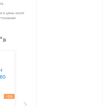
та.
и и цены носят
уточнения
"»
Промышленный
светильник Свет НН
Н
ССдП 01 Флагман 300
360
Под заказ
-5%
артикул 101930
-5%
300 Вт