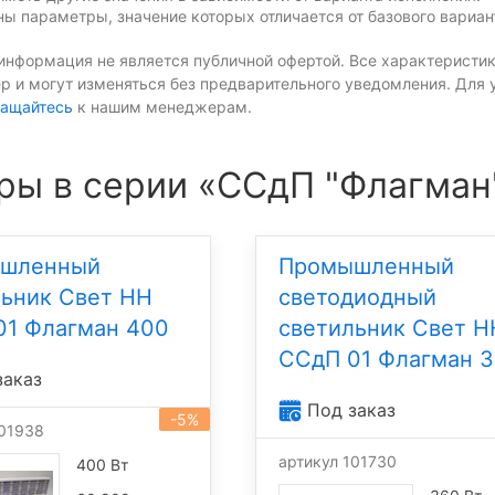
ы параметры, значение которых отличается от базового вариан
информация не является публичной офертой. Все характеристик
р и могут изменяться без предварительного уведомления. Для 
ащайтесь
к нашим менеджерам.
ры в серии «ССдП "Флагман
шленный
Промышленный
льник Свет НН
светодиодный
01 Флагман 400
светильник Свет Н
ССдП 01 Флагман 
заказ
Под заказ
-5%
101938
артикул 101730
400 Вт