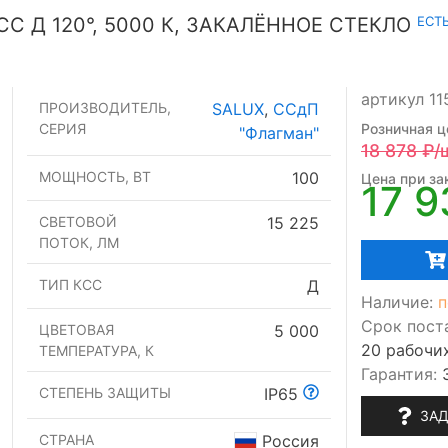
ЕСТ
СС Д 120°, 5000 К, ЗАКАЛЁННОЕ СТЕКЛО
артикул 1
ПРОИЗВОДИТЕЛЬ,
SALUX
,
ССдП
СЕРИЯ
Розничная ц
"Флагман"
18 878
₽/
МОЩНОСТЬ, ВТ
100
Цена при зак
17 9
СВЕТОВОЙ
15 225
ПОТОК, ЛМ
ТИП КСС
Д
Наличие:
п
Срок пост
ЦВЕТОВАЯ
5 000
20 рабочи
ТЕМПЕРАТУРА, К
Гарантия:
СТЕПЕНЬ ЗАЩИТЫ
IP65
ЗАД
СТРАНА
Россия