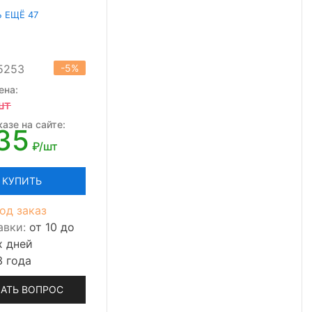
Ь ЕЩЁ 47
15253
-5%
ена:
шт
азе на сайте:
35
₽/шт
КУПИТЬ
од заказ
авки:
от 10 до
х дней
3 года
АТЬ ВОПРОС