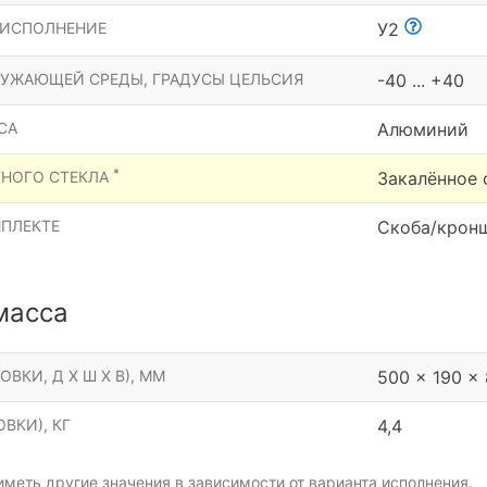
 ИСПОЛНЕНИЕ
У2
РУЖАЮЩЕЙ СРЕДЫ, ГРАДУСЫ ЦЕЛЬСИЯ
-40 ... +40
СА
Алюминий
*
ТНОГО СТЕКЛА
Закалённое 
МПЛЕКТЕ
Скоба/крон
масса
ОВКИ, Д Х Ш Х В), ММ
500 x 190 x
ВКИ), КГ
4,4
меть другие значения в зависимости от варианта исполнения.