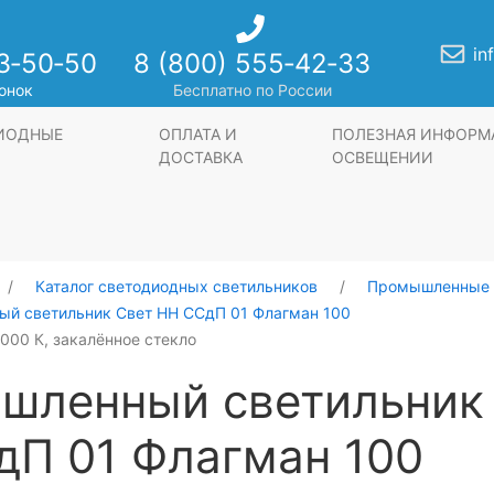
in
3‑50‑50
8 (800) 555‑42‑33
онок
Бесплатно по России
ДИОДНЫЕ
ОПЛАТА И
ПОЛЕЗНАЯ ИНФОРМ
ДОСТАВКА
ОСВЕЩЕНИИ
Каталог светодиодных светильников
Промышленные 
й светильник Свет НН ССдП 01 Флагман 100
5000 К, закалённое стекло
шленный светильник
дП 01 Флагман 100