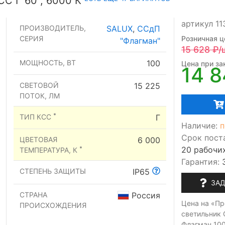
С Г 60°, 6000 К
артикул 11
ПРОИЗВОДИТЕЛЬ,
SALUX
,
ССдП
СЕРИЯ
Розничная ц
"Флагман"
15 628
₽/
МОЩНОСТЬ, ВТ
100
Цена при зак
14 8
СВЕТОВОЙ
15 225
ПОТОК, ЛМ
*
ТИП КСС
Г
Наличие:
п
Срок пост
ЦВЕТОВАЯ
6 000
20 рабочи
*
ТЕМПЕРАТУРА, К
Гарантия:
СТЕПЕНЬ ЗАЩИТЫ
IP65
ЗАД
СТРАНА
Россия
Цена на «П
ПРОИСХОЖДЕНИЯ
светильник 
Флагман 100