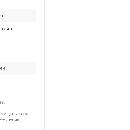
ат
штейн
 83
та.
и и цены носят
уточнения