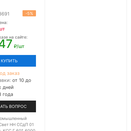
3691
-5%
ена:
шт
азе на сайте:
47
₽/шт
КУПИТЬ
од заказ
авки:
от 10 до
х дней
3 года
АТЬ ВОПРОС
ромышленный
Свет НН ССдП 01
, КСС Г 60°, 6000