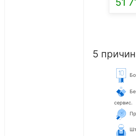
51 7
5 причин
Бол
Бер
сервис.
Пр
Шт