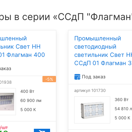
ры в серии «ССдП "Флагман
шленный
Промышленный
льник Свет НН
светодиодный
01 Флагман 400
светильник Свет Н
ССдП 01 Флагман 
заказ
Под заказ
-5%
101938
артикул 101730
400 Вт
360 Вт
60 900 лм
54 810 
5 000 К
5 000 К
/шт