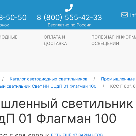
in
3‑50‑50
8 (800) 555‑42‑33
онок
Бесплатно по России
ДИОДНЫЕ
ОПЛАТА И
ПОЛЕЗНАЯ ИНФОРМ
ДОСТАВКА
ОСВЕЩЕНИИ
Каталог светодиодных светильников
Промышленные 
й светильник Свет НН ССдП 01 Флагман 100
КСС Г 60°, 
шленный светильник
дП 01 Флагман 100
ЕСТЬ ЕЩЁ 47 ВАРИАНТОВ