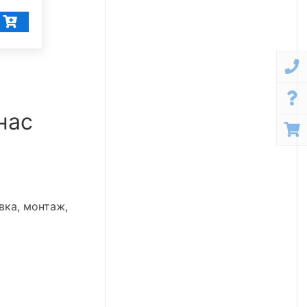
40 137
₽/шт
нас
вка, монтаж,