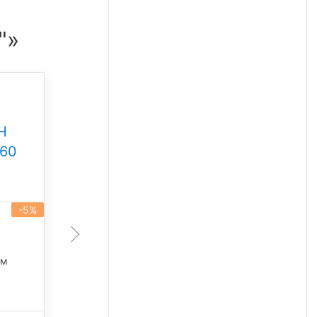
"»
Промышленный
светильник Свет НН
Н
ССдП 01 Флагман 300
360
Под заказ
-5%
артикул 101930
-5%
300 Вт
45 675 лм
лм
5 000 К
42 249
₽/шт