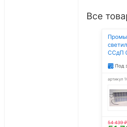
Все това
Промы
свети
ССдП 
Под 
артикул 
54 439
₽