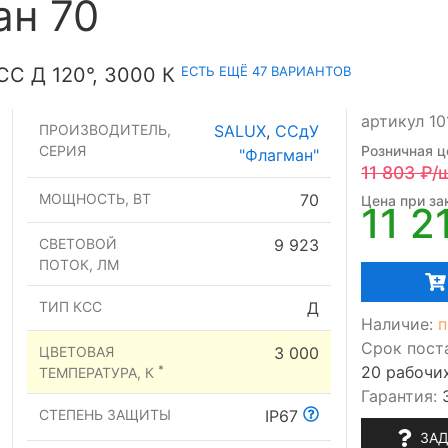
ан 70
ЕСТЬ ЕЩЁ 47 ВАРИАНТОВ
С Д 120°, 3000 К
артикул 10
ПРОИЗВОДИТЕЛЬ,
SALUX
,
ССдУ
СЕРИЯ
Розничная ц
"Флагман"
11 803
₽/
МОЩНОСТЬ, ВТ
70
Цена при зак
11 2
СВЕТОВОЙ
9 923
ПОТОК, ЛМ
ТИП КСС
Д
Наличие:
п
Срок пост
ЦВЕТОВАЯ
3 000
20 рабочи
*
ТЕМПЕРАТУРА, К
Гарантия:
СТЕПЕНЬ ЗАЩИТЫ
IP67
ЗАД