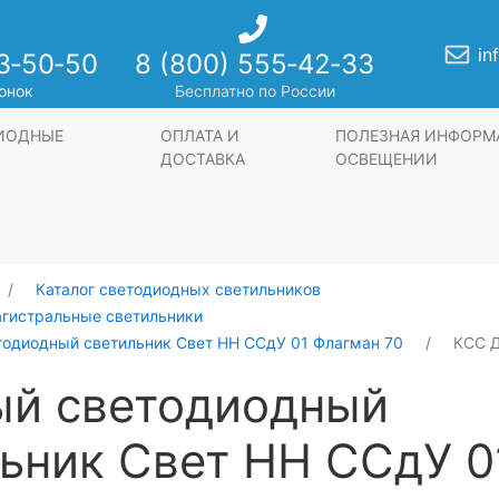
in
3‑50‑50
8 (800) 555‑42‑33
онок
Бесплатно по России
ДИОДНЫЕ
ОПЛАТА И
ПОЛЕЗНАЯ ИНФОРМ
ДОСТАВКА
ОСВЕЩЕНИИ
Каталог светодиодных светильников
агистральные светильники
тодиодный светильник Свет НН ССдУ 01 Флагман 70
КСС Д
ый светодиодный
ьник Свет НН ССдУ 0