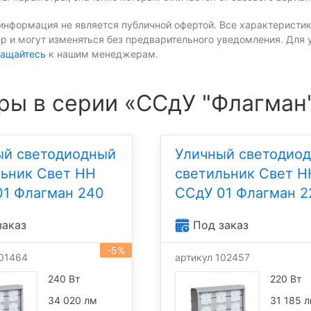
информация не является публичной офертой. Все характеристик
р и могут изменяться без предварительного уведомления. Для 
ащайтесь
к нашим менеджерам.
ры в серии «ССдУ "Флагман
ый светодиодный
Уличный светодио
льник Свет НН
светильник Свет Н
01 Флагман 240
ССдУ 01 Флагман 2
заказ
Под заказ
-5%
101464
артикул 102457
240 Вт
220 Вт
34 020 лм
31 185 