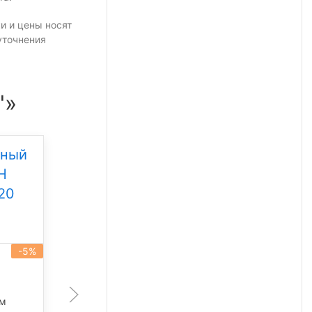
и и цены носят
уточнения
"»
дный
Уличный светодиодный
Н
светильник Свет НН
20
ССдУ 01 Флагман 200
Под заказ
-5%
-5%
артикул 101456
200 Вт
лм
28 350 лм