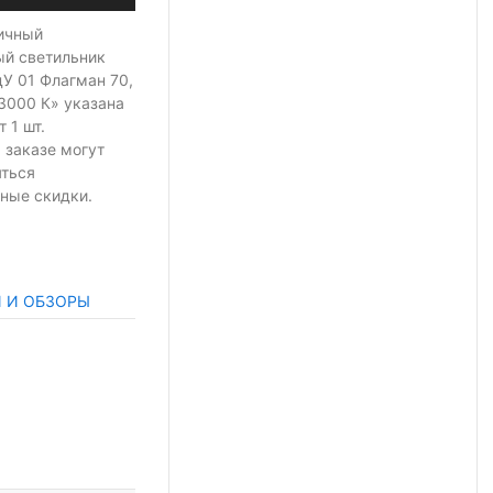
ичный
ый светильник
У 01 Флагман 70,
 3000 К» указана
т 1 шт.
 заказе могут
яться
ные скидки.
И И ОБЗОРЫ