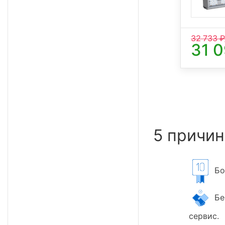
32 733
₽
31 
5 причин
Бол
Бер
сервис.