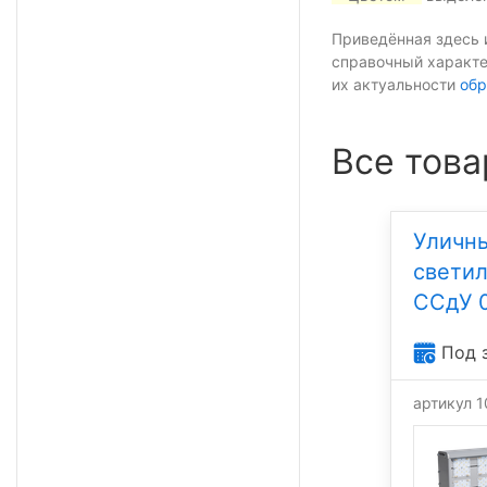
Приведённая здесь 
справочный характе
их актуальности
обр
Все това
Уличн
свети
ССдУ 
Под 
артикул 