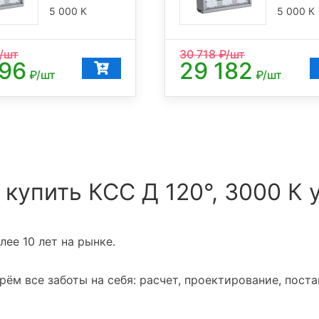
5 000 К
5 000 К
/шт
30 718
₽/шт
096
29 182
₽/шт
₽/шт
 купить КСС Д 120°, 3000 К 
ее 10 лет на рынке.
ём все заботы на себя: расчет, проектирование, поста