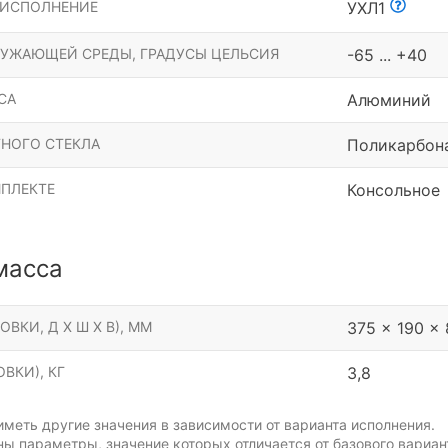
 ИСПОЛНЕНИЕ
УХЛ1
РУЖАЮЩЕЙ СРЕДЫ, ГРАДУСЫ ЦЕЛЬСИЯ
-65 ... +40
СА
Алюминий
НОГО СТЕКЛА
Поликарбон
МПЛЕКТЕ
Консольное
масса
ОВКИ, Д Х Ш Х В), ММ
375 x 190 x
ВКИ), КГ
3,8
меть другие значения в зависимости от варианта исполнения.
ы параметры, значение которых отличается от базового вариан