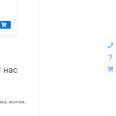
5 000 К
28 392
₽/шт
26 972
₽/шт
у нас
вка, монтаж,