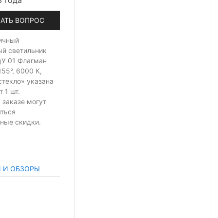
3 года
АТЬ ВОПРОС
ичный
ый светильник
дУ 01 Флагман
55°, 6000 К,
стекло» указана
т 1 шт.
 заказе могут
яться
ные скидки.
И И ОБЗОРЫ