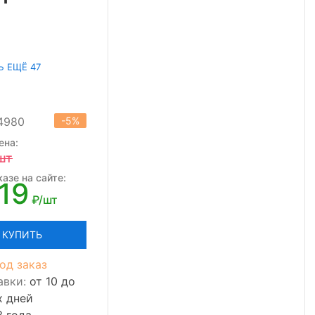
Ь ЕЩЁ 47
14980
-5%
ена:
шт
азе на сайте:
19
₽/шт
КУПИТЬ
од заказ
авки:
от 10 до
х дней