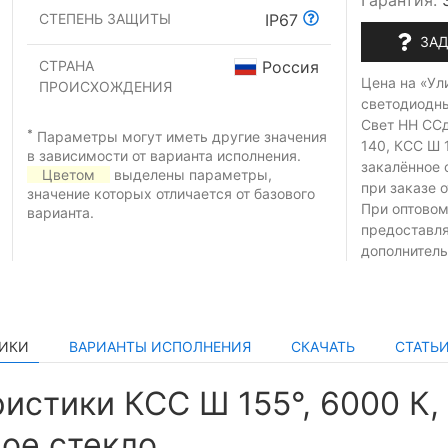
Гарантия:
СТЕПЕНЬ ЗАЩИТЫ
IP67
ЗАД
СТРАНА
Россия
Цена на «Ул
ПРОИСХОЖДЕНИЯ
светодиодн
Свет НН СС
*
Параметры могут иметь другие значения
140, КСС Ш 1
в зависимости от варианта исполнения.
закалённое 
Цветом
выделены параметры,
при заказе
о
значение которых отличается от базового
При оптовом
варианта.
предоставл
дополнитель
ТИКИ
ВАРИАНТЫ ИСПОЛНЕНИЯ
СКАЧАТЬ
СТАТЬ
истики КСС Ш 155°, 6000 К,
ое стекло