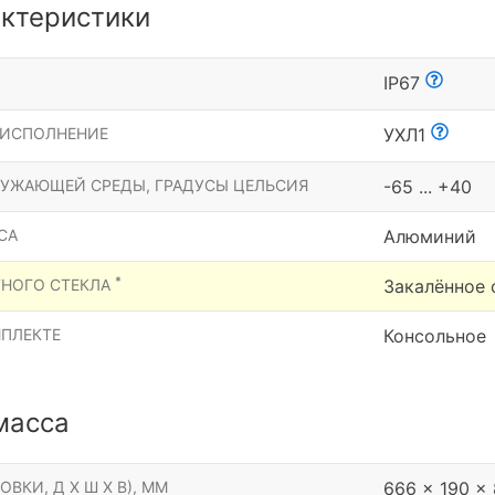
ктеристики
Ы
IP67
 ИСПОЛНЕНИЕ
УХЛ1
РУЖАЮЩЕЙ СРЕДЫ, ГРАДУСЫ ЦЕЛЬСИЯ
-65 ... +40
СА
Алюминий
*
ТНОГО СТЕКЛА
Закалённое 
МПЛЕКТЕ
Консольное
масса
ОВКИ, Д Х Ш Х В), ММ
666 x 190 x