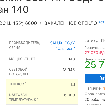
ан 140
ЕСТ
СС Ш 155°, 6000 К, ЗАКАЛЁННОЕ СТЕКЛО
артикул 1
ПРОИЗВОДИТЕЛЬ,
SALUX
,
ССдУ
СЕРИЯ
Розничная ц
"Флагман"
27 073
₽/
МОЩНОСТЬ, ВТ
140
Цена при зак
25 7
СВЕТОВОЙ
18 945
ПОТОК, ЛМ
*
ТИП КСС
Ш
Наличие:
п
Срок пост
ЦВЕТОВАЯ
6 000
20 рабочи
*
ТЕМПЕРАТУРА, К