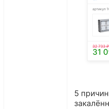
артикул 
32 733
₽
31 
5 причин
закалённ