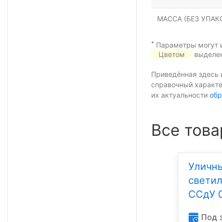
МАССА (БЕЗ УПАКО
*
Параметры могут и
Цветом
выделен
Приведённая здесь 
справочный характе
их актуальности
обр
Все това
Уличн
свети
ССдУ 
Под 