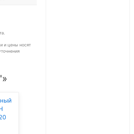
та.
и и цены носят
уточнения
"»
дный
Уличный светодиодный
Н
светильник Свет НН
20
ССдУ 01 Флагман 200
Под заказ