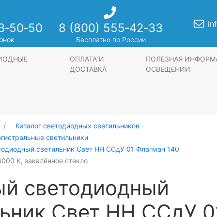
in
3‑50‑50
8 (800) 555‑42‑33
онок
Бесплатно по России
ДИОДНЫЕ
ОПЛАТА И
ПОЛЕЗНАЯ ИНФОРМ
ДОСТАВКА
ОСВЕЩЕНИИ
Каталог светодиодных светильников
агистральные светильники
тодиодный светильник Свет НН ССдУ 01 Флагман 140
6000 К, закалённое стекло
ый светодиодный
ьник Свет НН ССдУ 0