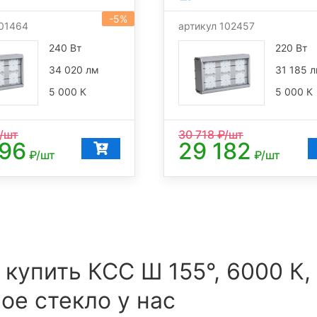
-5%
101464
артикул 102457
240 Вт
220 Вт
34 020 лм
31 185 
5 000 К
5 000 К
/шт
30 718
₽/шт
096
29 182
₽/шт
₽/шт
 купить КСС Ш 155°, 6000 К,
ое стекло у нас