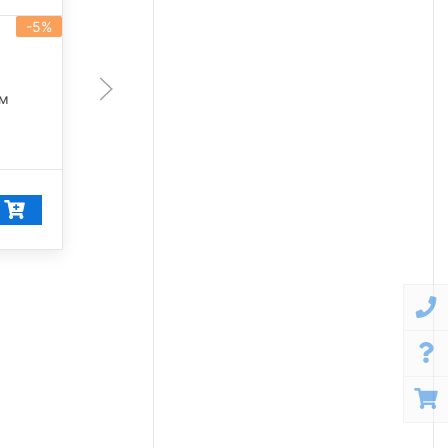
-5%
-5%
артикул 101456
200 Вт
лм
28 350 лм
5 000 К
28 392
₽/шт
26 972
₽/шт