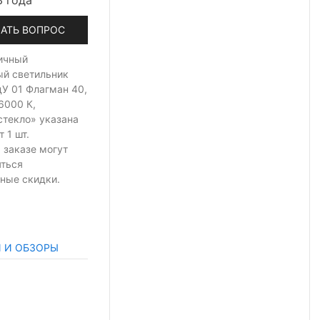
3 года
АТЬ ВОПРОС
ичный
ый светильник
У 01 Флагман 40,
6000 К,
стекло» указана
т 1 шт.
 заказе могут
яться
ные скидки.
И И ОБЗОРЫ