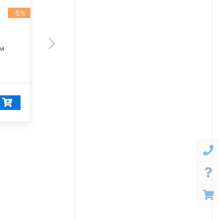
-5%
-5%
артикул 101456
200 Вт
лм
28 350 лм
5 000 К
28 392
₽/шт
26 972
₽/шт