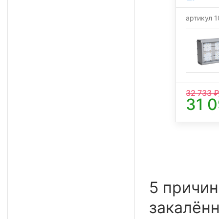
артикул 
32 733
₽
31 
5 причин
закалённ