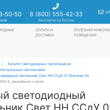
in
3‑50‑50
8 (800) 555‑42‑33
онок
Бесплатно по России
ДИОДНЫЕ
ОПЛАТА И
ПОЛЕЗНАЯ ИНФОРМ
ДОСТАВКА
ОСВЕЩЕНИИ
Каталог светодиодных светильников
агистральные светильники
тодиодный светильник Свет НН ССдУ 01 Флагман 40
6000 К, закалённое стекло
ый светодиодный
ьник Свет НН ССдУ 0