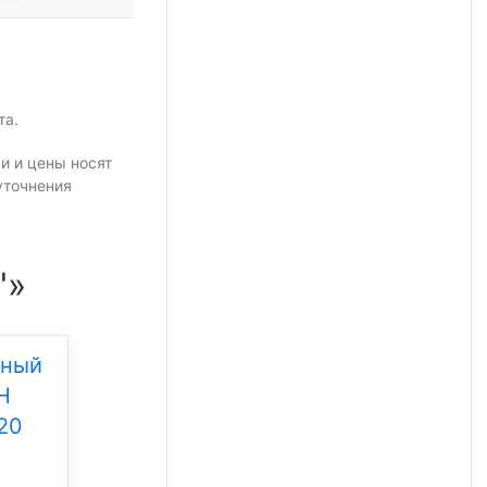
та.
и и цены носят
уточнения
"»
дный
Уличный светодиодный
Н
светильник Свет НН
20
ССдУ 01 Флагман 200
Под заказ