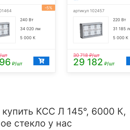
-5%
101464
артикул 102457
240 Вт
220 Вт
34 020 лм
31 185 
5 000 К
5 000 К
/шт
30 718
₽/шт
096
29 182
₽/шт
₽/шт
 купить КСС Л 145°, 6000 К,
ое стекло у нас