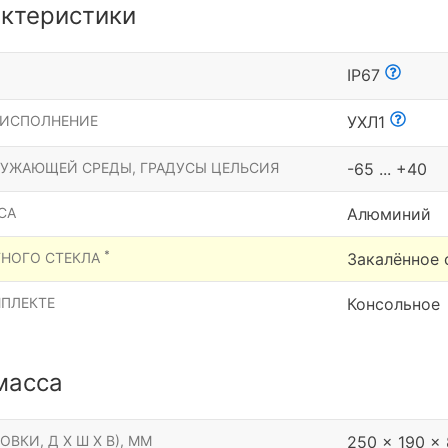
ктеристики
Ы
IP67
 ИСПОЛНЕНИЕ
УХЛ1
РУЖАЮЩЕЙ СРЕДЫ, ГРАДУСЫ ЦЕЛЬСИЯ
-65 ... +40
СА
Алюминий
*
ТНОГО СТЕКЛА
Закалённое 
МПЛЕКТЕ
Консольное
масса
ОВКИ, Д Х Ш Х В), ММ
250 x 190 x