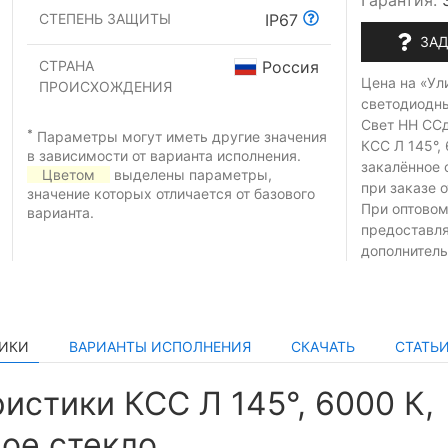
Гарантия:
СТЕПЕНЬ ЗАЩИТЫ
IP67
ЗАД
СТРАНА
Россия
Цена на «Ул
ПРОИСХОЖДЕНИЯ
светодиодн
Свет НН ССд
*
Параметры могут иметь другие значения
КСС Л 145°, 
в зависимости от варианта исполнения.
закалённое 
Цветом
выделены параметры,
при заказе
о
значение которых отличается от базового
При оптовом
варианта.
предоставл
дополнитель
ТИКИ
ВАРИАНТЫ ИСПОЛНЕНИЯ
СКАЧАТЬ
СТАТЬ
истики КСС Л 145°, 6000 К,
ое стекло