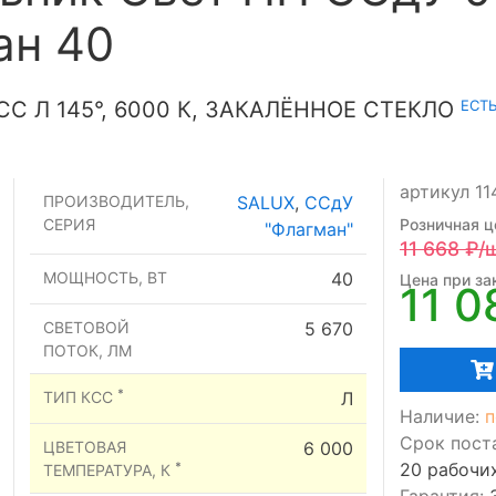
ан 40
ЕСТЬ
СС Л 145°, 6000 К, ЗАКАЛЁННОЕ СТЕКЛО
артикул 11
ПРОИЗВОДИТЕЛЬ,
SALUX
,
ССдУ
СЕРИЯ
Розничная ц
"Флагман"
11 668
₽/
МОЩНОСТЬ, ВТ
40
Цена при зак
11 0
СВЕТОВОЙ
5 670
ПОТОК, ЛМ
*
ТИП КСС
Л
Наличие:
п
Срок пост
ЦВЕТОВАЯ
6 000
20 рабочи
*
ТЕМПЕРАТУРА, К