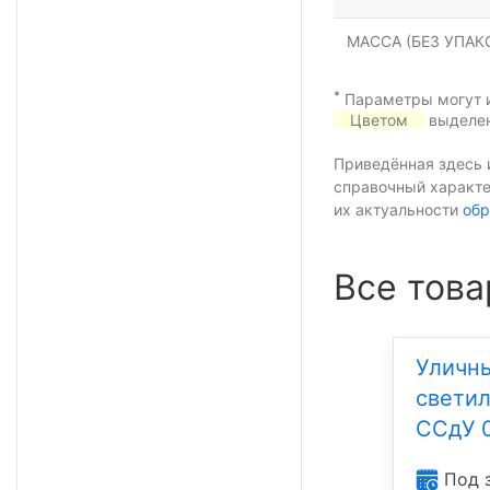
МАССА (БЕЗ УПАКО
*
Параметры могут и
Цветом
выделен
Приведённая здесь 
справочный характе
их актуальности
обр
Все това
Уличн
свети
ССдУ 
Под 