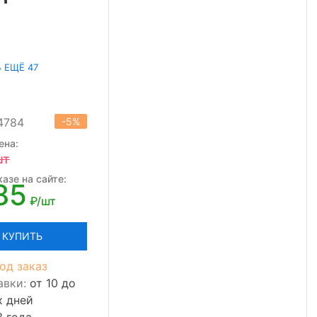
 ЕЩЁ 47
4784
-5%
ена:
шт
азе на сайте:
85
₽/шт
КУПИТЬ
од заказ
авки:
от 10 до
х дней