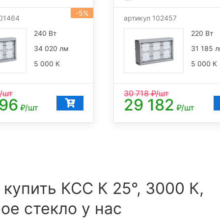
-5%
101464
артикул 102457
240 Вт
220 Вт
34 020 лм
31 185 
5 000 К
5 000 К
/шт
30 718
₽/шт
096
29 182
₽/шт
₽/шт
 купить КСС К 25°, 3000 К,
ое стекло у нас