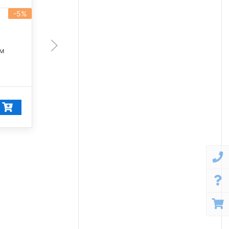
-5%
-5%
артикул 101456
200 Вт
лм
28 350 лм
5 000 К
28 392
₽/шт
26 972
₽/шт