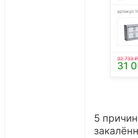
артикул 
32 733
₽
31 
5 причин
закалённ