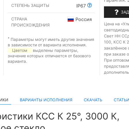
Гарантия:
СТЕПЕНЬ ЗАЩИТЫ
IP67
ЗАД
СТРАНА
Россия
Цена на «Ул
ПРОИСХОЖДЕНИЯ
светодиодн
Свет НН СС
*
Параметры могут иметь другие значения
100, КСС К 2
в зависимости от варианта исполнения.
закалённое 
Цветом
выделены параметры,
при заказе
о
значение которых отличается от базового
При оптовом
варианта.
предоставл
дополнитель
ТИКИ
ВАРИАНТЫ ИСПОЛНЕНИЯ
СКАЧАТЬ
СТАТЬ
истики КСС К 25°, 3000 К,
ое стекло