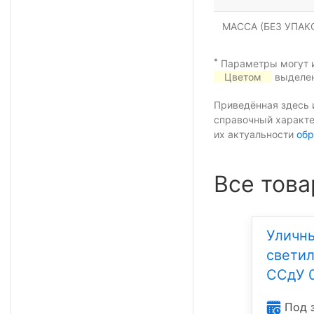
МАССА (БЕЗ УПАКО
*
Параметры могут и
Цветом
выделен
Приведённая здесь 
справочный характе
их актуальности
обр
Все това
Уличн
свети
ССдУ 
Под 