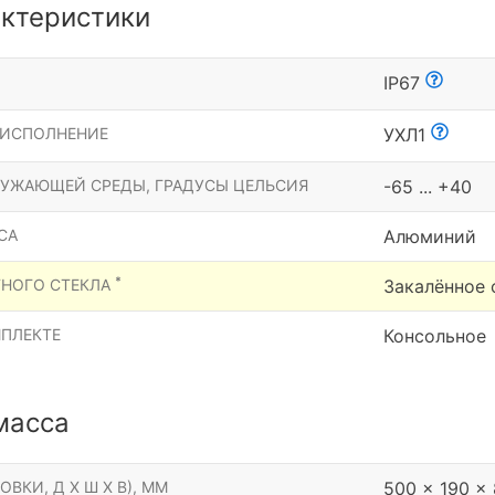
ктеристики
Ы
IP67
 ИСПОЛНЕНИЕ
УХЛ1
РУЖАЮЩЕЙ СРЕДЫ, ГРАДУСЫ ЦЕЛЬСИЯ
-65 ... +40
СА
Алюминий
*
ТНОГО СТЕКЛА
Закалённое 
МПЛЕКТЕ
Консольное
масса
ОВКИ, Д Х Ш Х В), ММ
500 x 190 x