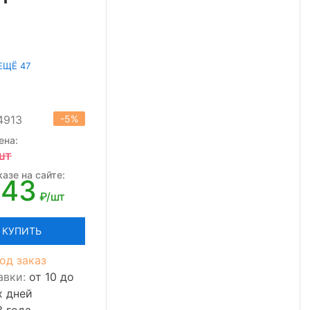
ЕЩЁ 47
4913
-5%
ена:
шт
азе на сайте:
043
₽/шт
КУПИТЬ
од заказ
авки:
от 10 до
х дней