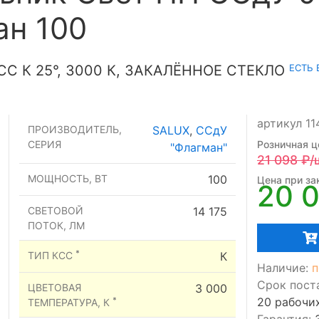
ан 100
ЕСТЬ 
СС К 25°, 3000 К, ЗАКАЛЁННОЕ СТЕКЛО
артикул 11
ПРОИЗВОДИТЕЛЬ,
SALUX
,
ССдУ
СЕРИЯ
Розничная ц
"Флагман"
21 098
₽/
МОЩНОСТЬ, ВТ
100
Цена при зак
20 
СВЕТОВОЙ
14 175
ПОТОК, ЛМ
*
ТИП КСС
К
Наличие:
п
Срок пост
ЦВЕТОВАЯ
3 000
20 рабочи
*
ТЕМПЕРАТУРА, К