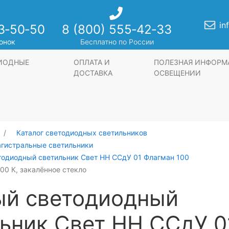
in
3‑50‑50
8 (800) 555‑42‑33
онок
Бесплатно по России
ДИОДНЫЕ
ОПЛАТА И
ПОЛЕЗНАЯ ИНФОРМ
ДОСТАВКА
ОСВЕЩЕНИИ
Каталог светодиодных светильников
агистральные светильники
тодиодный светильник Свет НН ССдУ 01 Флагман 100
000 К, закалённое стекло
ый светодиодный
ьник Свет НН ССдУ 0