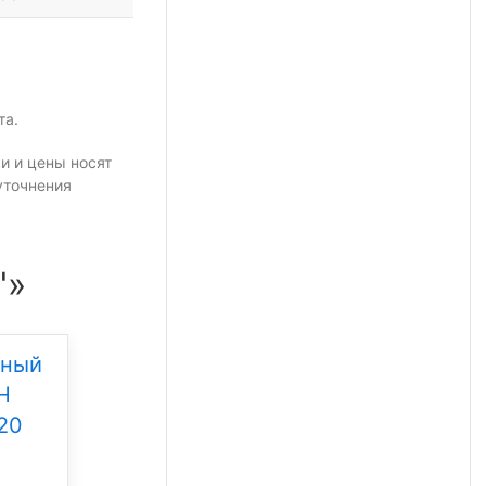
та.
и и цены носят
уточнения
"»
дный
Уличный светодиодный
Н
светильник Свет НН
20
ССдУ 01 Флагман 200
Под заказ