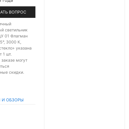
3 года
АТЬ ВОПРОС
ичный
ый светильник
дУ 01 Флагман
5°, 3000 К,
стекло» указана
т 1 шт.
 заказе могут
яться
ные скидки.
И И ОБЗОРЫ