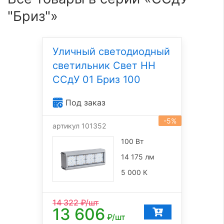
"Бриз"»
Уличный светодиодный
светильник Свет НН
ССдУ 01 Бриз 100
Под заказ
-5%
артикул 101352
100 Вт
14 175 лм
5 000 К
14 322
₽/шт
13 606
₽/шт