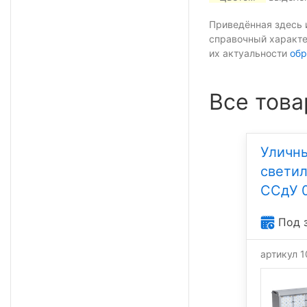
Приведённая здесь 
справочный характе
их актуальности
обр
Все това
Уличн
свети
ССдУ 0
Под 
артикул 