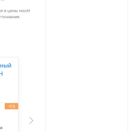
и и цены носят
уточнения
дный
Уличный светодиодный
Н
светильник Свет НН
ССдУ 01 Бриз 80
Под заказ
-5%
-5%
артикул 101336
80 Вт
лм
11 340 лм