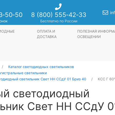
in
3‑50‑50
8 (800) 555‑42‑33
онок
Бесплатно по России
ДИОДНЫЕ
ОПЛАТА И
ПОЛЕЗНАЯ ИНФОРМ
ДОСТАВКА
ОСВЕЩЕНИИ
Каталог светодиодных светильников
агистральные светильники
тодиодный светильник Свет НН ССдУ 01 Бриз 40
КСС Г 60°
ый светодиодный
ьник Свет НН ССдУ 0