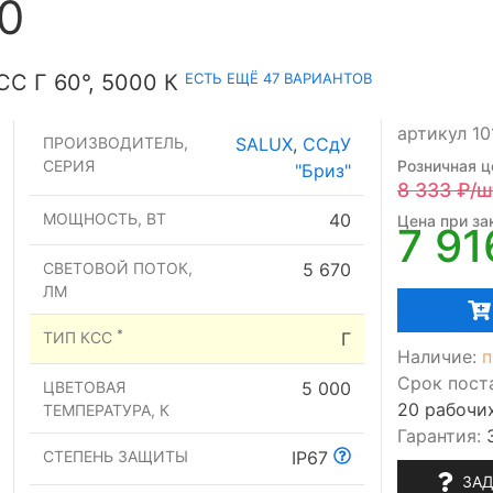
0
ЕСТЬ ЕЩЁ 47 ВАРИАНТОВ
С Г 60°, 5000 К
артикул 1
ПРОИЗВОДИТЕЛЬ,
SALUX
,
ССдУ
СЕРИЯ
Розничная ц
"Бриз"
8 333
₽/ш
МОЩНОСТЬ, ВТ
40
Цена при зак
7 91
СВЕТОВОЙ ПОТОК,
5 670
ЛМ
*
ТИП КСС
Г
Наличие:
п
Срок пост
ЦВЕТОВАЯ
5 000
20 рабочи
ТЕМПЕРАТУРА, К
Гарантия:
СТЕПЕНЬ ЗАЩИТЫ
IP67
ЗАД