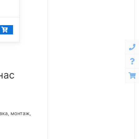
5 000 К
11 608
₽/шт
11 028
₽/шт
нас
вка, монтаж,