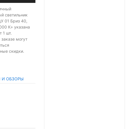
ичный
ый светильник
У 01 Бриз 40,
5000 К» указана
т 1 шт.
 заказе могут
яться
ные скидки.
И И ОБЗОРЫ