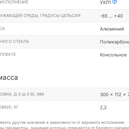
 ИСПОЛНЕНИЕ
УХЛ1
РУЖАЮЩЕЙ СРЕДЫ, ГРАДУСЫ ЦЕЛЬСИЯ
-65 ... +40
СА
Алюминий
НОГО СТЕКЛА
Поликарбон
МПЛЕКТЕ
Консольное
масса
ОВКИ, Д Х Ш Х В), ММ
300 x 112 x 
ВКИ), КГ
2,2
меть другие значения в зависимости от варианта исполнения.
ы параметры, значение которых отличается от базового вариан