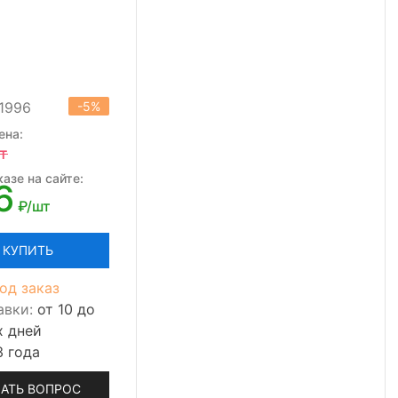
01996
-5%
ена:
т
азе на сайте:
6
₽/шт
КУПИТЬ
од заказ
авки:
от 10 до
х дней
3 года
АТЬ ВОПРОС