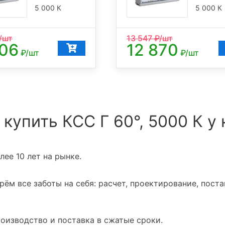
5 000 К
5 000 К
/шт
13 547
₽/шт
606
12 870
₽/шт
₽/шт
 купить КСС Г 60°, 5000 К у 
ее 10 лет на рынке.
ём все заботы на себя: расчет, проектирование, поста
оизводство и поставка в сжатые сроки.