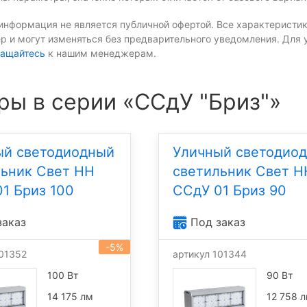
информация не является публичной офертой. Все характеристик
р и могут изменяться без предварительного уведомления. Для 
ащайтесь
к нашим менеджерам.
ры в серии «ССдУ "Бриз"»
ый светодиодный
Уличный светодио
льник Свет НН
светильник Свет Н
1 Бриз 100
ССдУ 01 Бриз 90
заказ
Под заказ
-5%
101352
артикул 101344
100 Вт
90 Вт
14 175 лм
12 758 