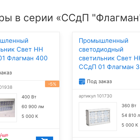
ры в серии «ССдП "Флагман
шленный
Промышленный
льник Свет НН
светодиодный
01 Флагман 400
светильник Свет Н
ССдП 01 Флагман 
заказ
Под заказ
-5%
101938
артикул 101730
400 Вт
360 Вт
60 900 лм
54 810 
5 000 К
5 000 К
/шт