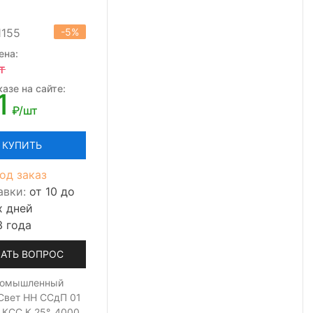
1155
-5%
ена:
т
азе на сайте:
1
₽/шт
КУПИТЬ
од заказ
авки:
от 10 до
х дней
3 года
АТЬ ВОПРОС
ромышленный
Свет НН ССдП 01
 КСС К 25°, 4000