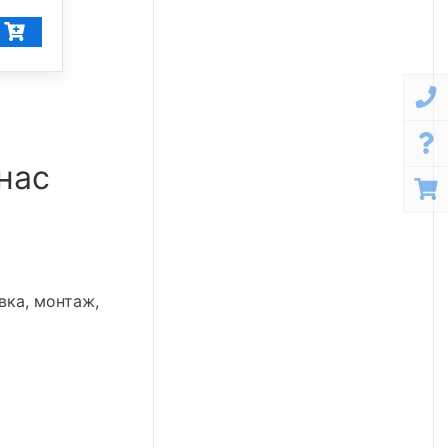
40 137
₽/шт
 нас
вка, монтаж,