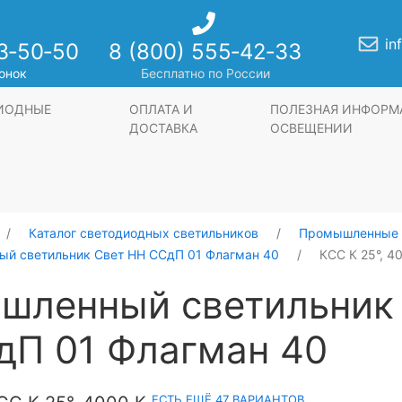
in
3‑50‑50
8 (800) 555‑42‑33
онок
Бесплатно по России
ДИОДНЫЕ
ОПЛАТА И
ПОЛЕЗНАЯ ИНФОРМ
ДОСТАВКА
ОСВЕЩЕНИИ
Каталог светодиодных светильников
Промышленные 
й светильник Свет НН ССдП 01 Флагман 40
КСС К 25°, 4
шленный светильник
дП 01 Флагман 40
ЕСТЬ ЕЩЁ 47 ВАРИАНТОВ