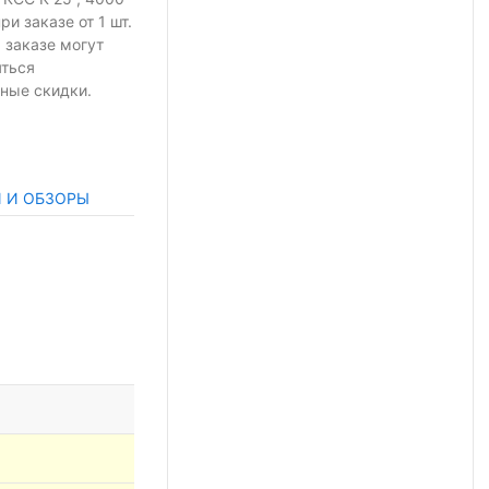
при заказе
от 1 шт.
 заказе могут
яться
ные скидки.
И И ОБЗОРЫ