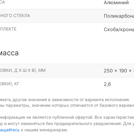
СА
Алюминий
НОГО СТЕКЛА
Поликарбон
МПЛЕКТЕ
Скоба/крон
масса
ОВКИ, Д Х Ш Х В), ММ
250 x 190 x
ВКИ), КГ
2,6
меть другие значения в зависимости от варианта исполнения.
ы параметры, значение которых отличается от базового вариан
информация не является публичной офертой. Все характеристик
р и могут изменяться без предварительного уведомления. Для 
ащайтесь
к нашим менеджерам.