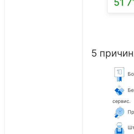
51 7
5 причин
Бол
Бер
сервис.
Пр
Шт