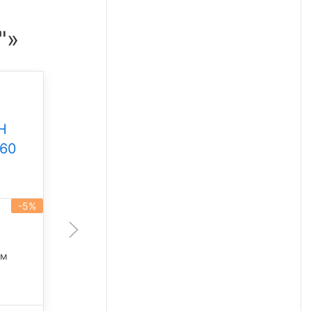
"»
Промышленный
светильник Свет НН
Н
ССдП 01 Флагман 300
360
Под заказ
-5%
артикул 101930
-5%
300 Вт
45 675 лм
лм
5 000 К
42 249
₽/шт