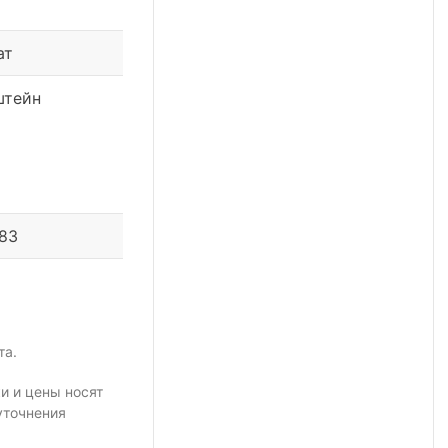
ат
штейн
 83
та.
и и цены носят
уточнения