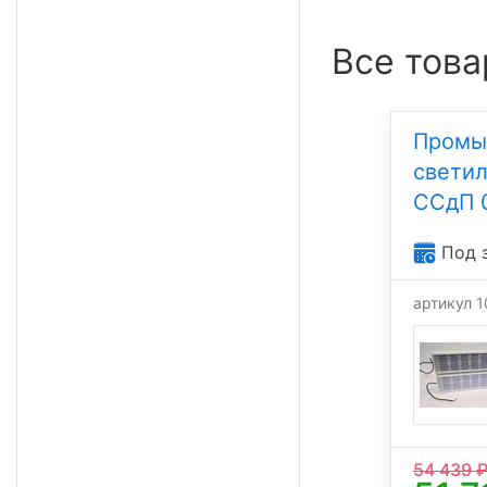
Все това
Промы
свети
ССдП 
Под 
артикул 
54 439
₽