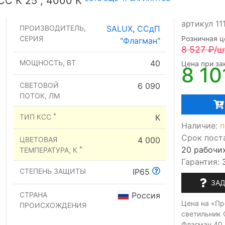
С К 25°, 4000 К
артикул 11
ПРОИЗВОДИТЕЛЬ,
SALUX
,
ССдП
СЕРИЯ
Розничная ц
"Флагман"
8 527
₽/ш
МОЩНОСТЬ, ВТ
40
Цена при зак
8 10
СВЕТОВОЙ
6 090
ПОТОК, ЛМ
*
ТИП КСС
К
Наличие:
п
Срок пост
ЦВЕТОВАЯ
4 000
20 рабочи
*
ТЕМПЕРАТУРА, К
Гарантия:
СТЕПЕНЬ ЗАЩИТЫ
IP65
ЗАД
СТРАНА
Россия
Цена на «П
ПРОИСХОЖДЕНИЯ
светильник 
Флагман 40,