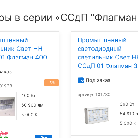
ры в серии «ССдП "Флагман
шленный
Промышленный
льник Свет НН
светодиодный
01 Флагман 400
светильник Свет Н
ССдП 01 Флагман 
заказ
Под заказ
-5%
101938
артикул 101730
400 Вт
360 Вт
60 900 лм
54 810 
5 000 К
5 000 К
/шт