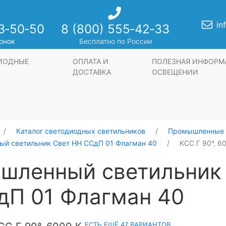
in
3‑50‑50
8 (800) 555‑42‑33
онок
Бесплатно по России
ДИОДНЫЕ
ОПЛАТА И
ПОЛЕЗНАЯ ИНФОРМ
ДОСТАВКА
ОСВЕЩЕНИИ
Каталог светодиодных светильников
Промышленные 
й светильник Свет НН ССдП 01 Флагман 40
КСС Г 90°, 6
шленный светильник
дП 01 Флагман 40
ЕСТЬ ЕЩЁ 47 ВАРИАНТОВ