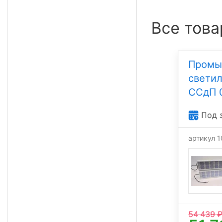
Все това
Промы
свети
ССдП 
Под 
артикул 
54 439
₽