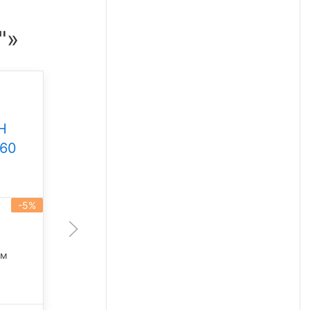
"»
Промышленный
светильник Свет НН
Н
ССдП 01 Флагман 300
360
Под заказ
-5%
артикул 101930
-5%
300 Вт
45 675 лм
лм
5 000 К
42 249
₽/шт