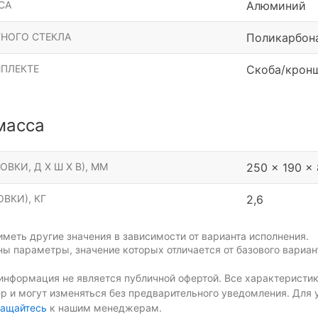
СА
Алюминий
НОГО СТЕКЛА
Поликарбон
МПЛЕКТЕ
Скоба/крон
масса
ОВКИ, Д Х Ш Х В), ММ
250 x 190 x
ВКИ), КГ
2,6
меть другие значения в зависимости от варианта исполнения.
ы параметры, значение которых отличается от базового вариан
информация не является публичной офертой. Все характеристик
р и могут изменяться без предварительного уведомления. Для 
ащайтесь
к нашим менеджерам.