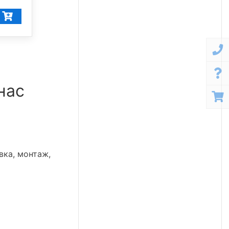
40 137
₽/шт
нас
вка, монтаж,