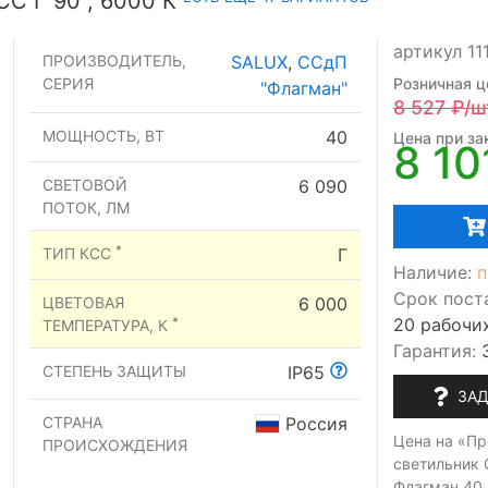
С Г 90°, 6000 К
артикул 11
ПРОИЗВОДИТЕЛЬ,
SALUX
,
ССдП
СЕРИЯ
Розничная ц
"Флагман"
8 527
₽/ш
МОЩНОСТЬ, ВТ
40
Цена при зак
8 10
СВЕТОВОЙ
6 090
ПОТОК, ЛМ
*
ТИП КСС
Г
Наличие:
п
Срок пост
ЦВЕТОВАЯ
6 000
20 рабочи
*
ТЕМПЕРАТУРА, К
Гарантия:
СТЕПЕНЬ ЗАЩИТЫ
IP65
ЗАД
СТРАНА
Россия
Цена на «П
ПРОИСХОЖДЕНИЯ
светильник 
Флагман 40,