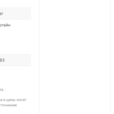
ат
штейн
 83
та.
и и цены носят
уточнения