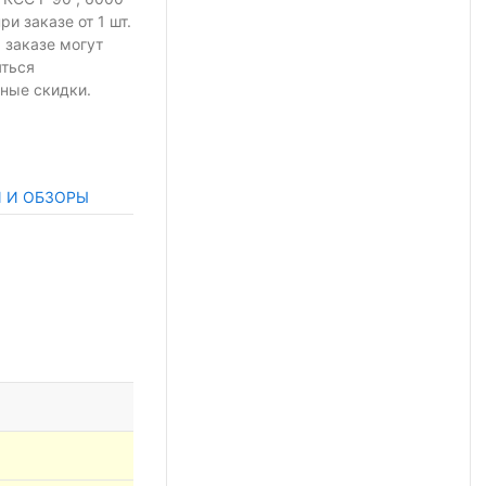
при заказе
от 1 шт.
 заказе могут
яться
ные скидки.
И И ОБЗОРЫ