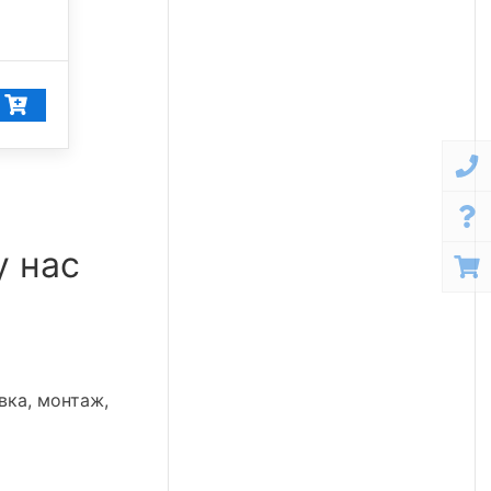
5 000 К
11 608
₽/шт
11 028
₽/шт
у нас
вка, монтаж,