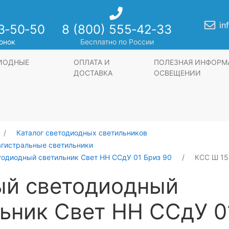
in
3‑50‑50
8 (800) 555‑42‑33
онок
Бесплатно по России
ДИОДНЫЕ
ОПЛАТА И
ПОЛЕЗНАЯ ИНФОРМ
ДОСТАВКА
ОСВЕЩЕНИИ
Каталог светодиодных светильников
агистральные светильники
тодиодный светильник Свет НН ССдУ 01 Бриз 90
КСС Ш 15
ый светодиодный
ьник Свет НН ССдУ 0