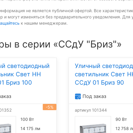
информация не является публичной офертой. Все характеристик
р и могут изменяться без предварительного уведомления. Для 
ащайтесь
к нашим менеджерам.
ры в серии «ССдУ "Бриз"»
ый светодиодный
Уличный светодио
льник Свет НН
светильник Свет Н
1 Бриз 100
ССдУ 01 Бриз 90
заказ
Под заказ
-5%
101352
артикул 101344
100 Вт
90 Вт
14 175 лм
12 758 