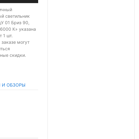
ичный
ый светильник
У 01 Бриз 90,
 6000 К» указана
т 1 шт.
 заказе могут
яться
ные скидки.
И И ОБЗОРЫ