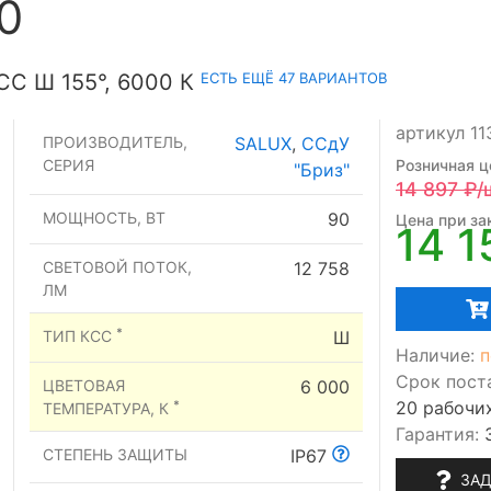
0
ЕСТЬ ЕЩЁ 47 ВАРИАНТОВ
С Ш 155°, 6000 К
артикул 1
ПРОИЗВОДИТЕЛЬ,
SALUX
,
ССдУ
СЕРИЯ
Розничная ц
"Бриз"
14 897
₽/
МОЩНОСТЬ, ВТ
90
Цена при зак
14 1
СВЕТОВОЙ ПОТОК,
12 758
ЛМ
*
ТИП КСС
Ш
Наличие:
п
Срок пост
ЦВЕТОВАЯ
6 000
20 рабочи
*
ТЕМПЕРАТУРА, К
Гарантия:
СТЕПЕНЬ ЗАЩИТЫ
IP67
ЗАД