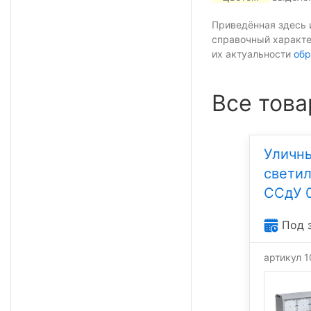
Приведённая здесь 
справочный характе
их актуальности
обр
Все това
Уличн
свети
ССдУ 0
Под 
артикул 