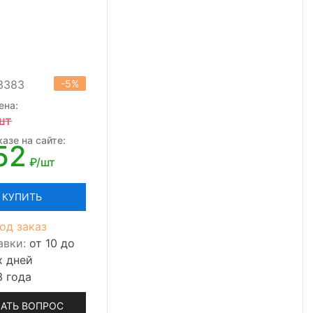
13383
-5%
ена:
шт
азе на сайте:
52
₽/шт
КУПИТЬ
од заказ
авки:
от 10 до
х дней
3 года
АТЬ ВОПРОС