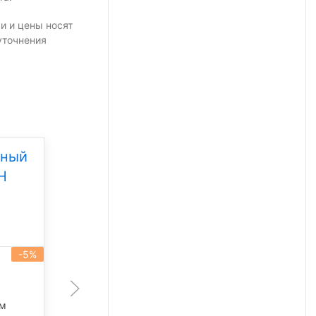
и и цены носят
уточнения
дный
Уличный светодиодный
Н
светильник Свет НН
ССдУ 01 Бриз 80
Под заказ
-5%
-5%
артикул 101336
80 Вт
лм
11 340 лм