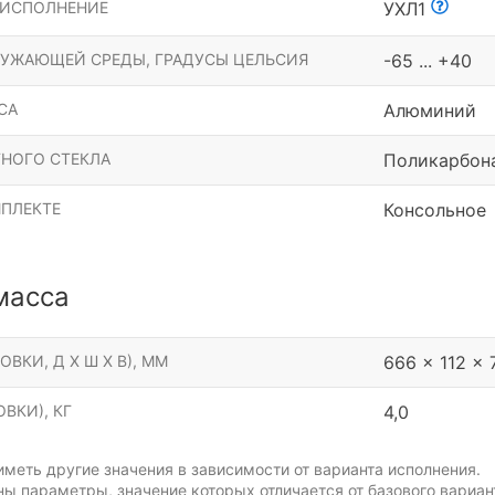
 ИСПОЛНЕНИЕ
УХЛ1
РУЖАЮЩЕЙ СРЕДЫ, ГРАДУСЫ ЦЕЛЬСИЯ
-65 ... +40
СА
Алюминий
НОГО СТЕКЛА
Поликарбон
МПЛЕКТЕ
Консольное
масса
ОВКИ, Д Х Ш Х В), ММ
666 x 112 x 
ВКИ), КГ
4,0
меть другие значения в зависимости от варианта исполнения.
ы параметры, значение которых отличается от базового вариан