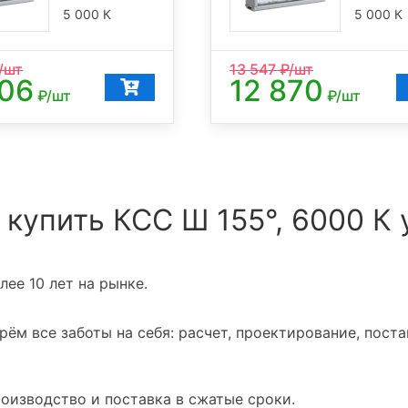
5 000 К
5 000 К
/шт
13 547
₽/шт
606
12 870
₽/шт
₽/шт
 купить КСС Ш 155°, 6000 К 
ее 10 лет на рынке.
ём все заботы на себя: расчет, проектирование, поста
оизводство и поставка в сжатые сроки.