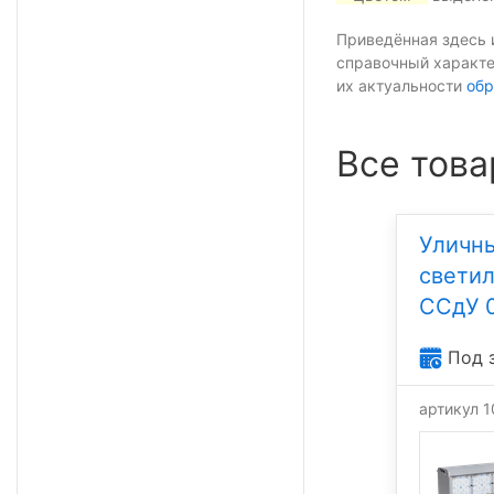
Приведённая здесь 
справочный характе
их актуальности
обр
Все това
Уличн
свети
ССдУ 0
Под 
артикул 