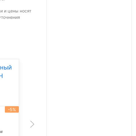
и и цены носят
уточнения
дный
Уличный светодиодный
Н
светильник Свет НН
ССдУ 01 Бриз 80
Под заказ
-5%
-5%
артикул 101336
80 Вт
лм
11 340 лм