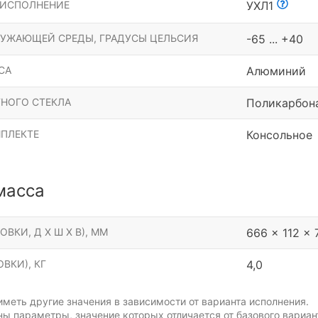
 ИСПОЛНЕНИЕ
УХЛ1
РУЖАЮЩЕЙ СРЕДЫ, ГРАДУСЫ ЦЕЛЬСИЯ
-65 ... +40
СА
Алюминий
НОГО СТЕКЛА
Поликарбон
МПЛЕКТЕ
Консольное
масса
ОВКИ, Д Х Ш Х В), ММ
666 x 112 x 
ВКИ), КГ
4,0
меть другие значения в зависимости от варианта исполнения.
ы параметры, значение которых отличается от базового вариан