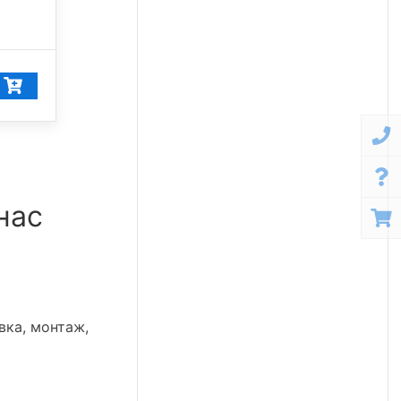
5 000 К
11 608
₽/шт
11 028
₽/шт
нас
вка, монтаж,