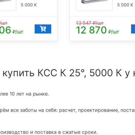
5 000 К
5 000 К
/шт
13 547
₽/шт
606
12 870
₽/шт
₽/шт
 купить КСС К 25°, 5000 К у 
ее 10 лет на рынке.
ём все заботы на себя: расчет, проектирование, поста
оизводство и поставка в сжатые сроки.