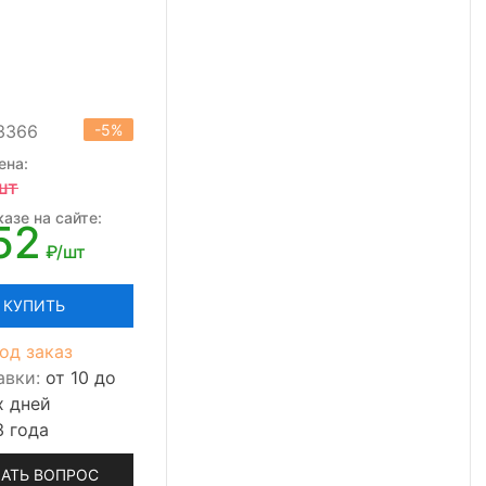
13366
-5%
ена:
шт
азе на сайте:
52
₽/шт
КУПИТЬ
од заказ
авки:
от 10 до
х дней
3 года
АТЬ ВОПРОС