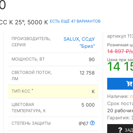
0
ЕСТЬ ЕЩЁ 47 ВАРИАНТОВ
С К 25°, 5000 К
артикул 1
ПРОИЗВОДИТЕЛЬ,
SALUX
,
ССдУ
СЕРИЯ
Розничная ц
"Бриз"
14 897
₽/
МОЩНОСТЬ, ВТ
90
Цена при зак
14 1
СВЕТОВОЙ ПОТОК,
12 758
ЛМ
*
ТИП КСС
К
Наличие:
п
Срок пост
ЦВЕТОВАЯ
5 000
20 рабочи
ТЕМПЕРАТУРА, К
Гарантия:
СТЕПЕНЬ ЗАЩИТЫ
IP67
ЗАД