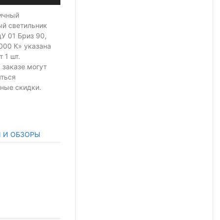
ичный
ый светильник
У 01 Бриз 90,
5000 К» указана
т 1 шт.
 заказе могут
яться
ные скидки.
И И ОБЗОРЫ