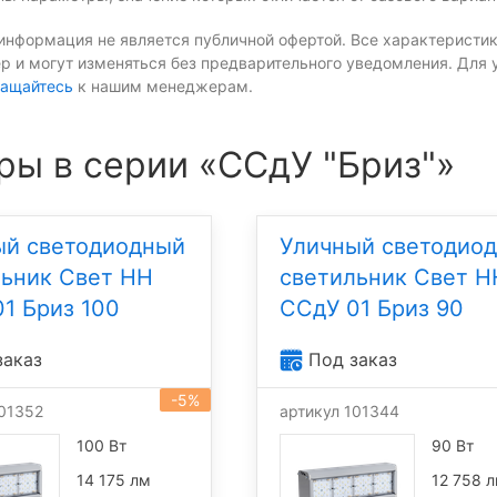
информация не является публичной офертой. Все характеристик
р и могут изменяться без предварительного уведомления. Для 
ащайтесь
к нашим менеджерам.
ры в серии «ССдУ "Бриз"»
ый светодиодный
Уличный светодио
льник Свет НН
светильник Свет Н
1 Бриз 100
ССдУ 01 Бриз 90
заказ
Под заказ
-5%
101352
артикул 101344
100 Вт
90 Вт
14 175 лм
12 758 