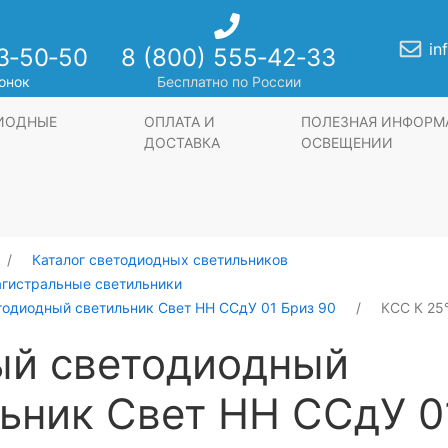
in
3‑50‑50
8 (800) 555‑42‑33
онок
Бесплатно по России
ДИОДНЫЕ
ОПЛАТА И
ПОЛЕЗНАЯ ИНФОРМ
ДОСТАВКА
ОСВЕЩЕНИИ
Каталог светодиодных светильников
агистральные светильники
тодиодный светильник Свет НН ССдУ 01 Бриз 90
КСС К 25°
ый светодиодный
ьник Свет НН ССдУ 0