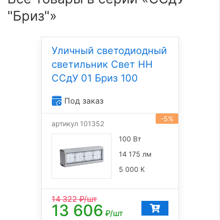
"Бриз"»
Уличный светодиодный
светильник Свет НН
ССдУ 01 Бриз 100
Под заказ
-5%
артикул 101352
100 Вт
14 175 лм
5 000 К
14 322
₽/шт
13 606
₽/шт