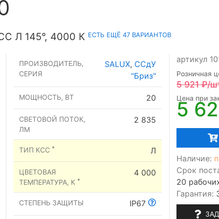
0
ЕСТЬ ЕЩЁ 47 ВАРИАНТОВ
С Л 145°, 4000 К
артикул 1
ПРОИЗВОДИТЕЛЬ,
SALUX
,
ССдУ
СЕРИЯ
Розничная ц
"Бриз"
5 921
₽/ш
МОЩНОСТЬ, ВТ
20
Цена при зак
5 6
СВЕТОВОЙ ПОТОК,
2 835
ЛМ
*
ТИП КСС
Л
Наличие:
п
Срок пост
ЦВЕТОВАЯ
4 000
20 рабочи
*
ТЕМПЕРАТУРА, К
Гарантия:
СТЕПЕНЬ ЗАЩИТЫ
IP67
ЗАД