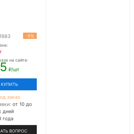
01983
-5%
ена:
т
азе на сайте:
25
₽/шт
КУПИТЬ
од заказ
авки:
от 10 до
х дней
3 года
АТЬ ВОПРОС