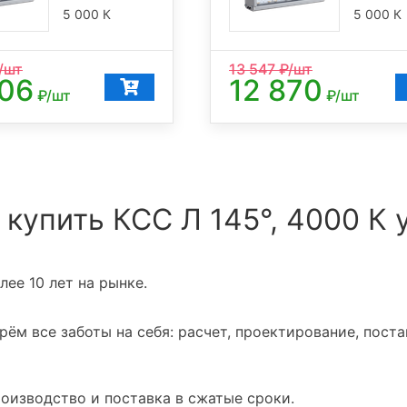
5 000 К
5 000 К
/шт
13 547
₽/шт
606
12 870
₽/шт
₽/шт
 купить КСС Л 145°, 4000 К 
ее 10 лет на рынке.
ём все заботы на себя: расчет, проектирование, поста
оизводство и поставка в сжатые сроки.