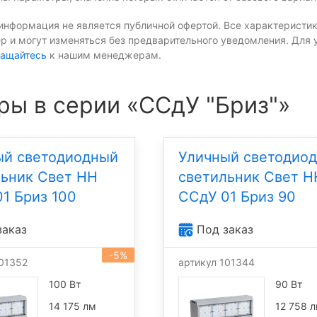
информация не является публичной офертой. Все характеристик
р и могут изменяться без предварительного уведомления. Для 
ащайтесь
к нашим менеджерам.
ры в серии «ССдУ "Бриз"»
ый светодиодный
Уличный светодио
льник Свет НН
светильник Свет Н
1 Бриз 100
ССдУ 01 Бриз 90
заказ
Под заказ
-5%
101352
артикул 101344
100 Вт
90 Вт
14 175 лм
12 758 