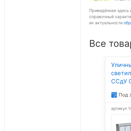
Приведённая здесь 
справочный характе
их актуальности
обр
Все това
Уличн
свети
ССдУ 0
Под 
артикул 