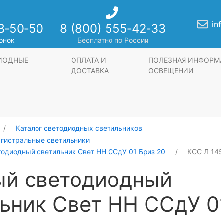
in
3‑50‑50
8 (800) 555‑42‑33
онок
Бесплатно по России
ДИОДНЫЕ
ОПЛАТА И
ПОЛЕЗНАЯ ИНФОРМ
ДОСТАВКА
ОСВЕЩЕНИИ
Каталог светодиодных светильников
агистральные светильники
тодиодный светильник Свет НН ССдУ 01 Бриз 20
КСС Л 145
ый светодиодный
ьник Свет НН ССдУ 0