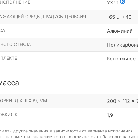
 ИСПОЛНЕНИЕ
УХЛ1
РУЖАЮЩЕЙ СРЕДЫ, ГРАДУСЫ ЦЕЛЬСИЯ
-65 ... +40
СА
Алюминий
НОГО СТЕКЛА
Поликарбон
МПЛЕКТЕ
Консольное
масса
ОВКИ, Д Х Ш Х В), ММ
200 x 112 x 
ВКИ), КГ
1,9
меть другие значения в зависимости от варианта исполнения.
ы параметры, значение которых отличается от базового вариан