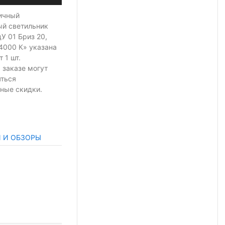
ичный
ый светильник
У 01 Бриз 20,
 4000 К» указана
т 1 шт.
 заказе могут
яться
ные скидки.
И И ОБЗОРЫ