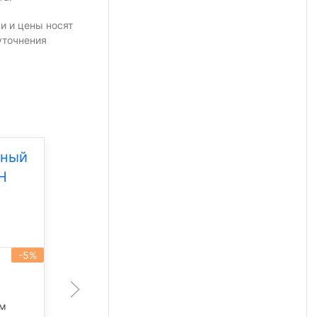
и и цены носят
уточнения
дный
Уличный светодиодный
Н
светильник Свет НН
ССдУ 01 Бриз 80
Под заказ
-5%
-5%
артикул 101336
80 Вт
лм
11 340 лм