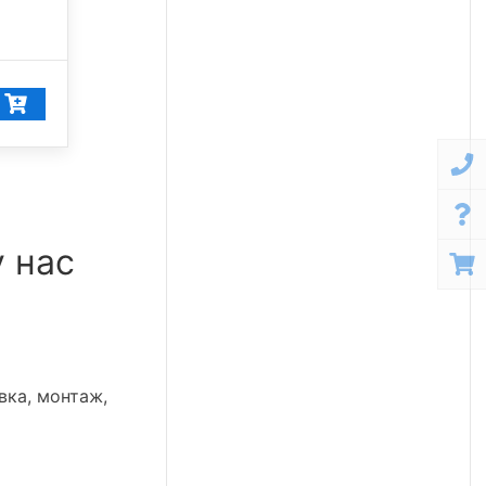
5 000 К
11 608
₽/шт
11 028
₽/шт
у нас
вка, монтаж,