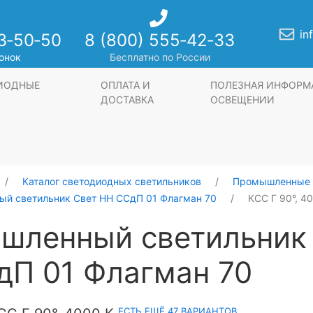
in
3‑50‑50
8 (800) 555‑42‑33
онок
Бесплатно по России
ДИОДНЫЕ
ОПЛАТА И
ПОЛЕЗНАЯ ИНФОРМ
ДОСТАВКА
ОСВЕЩЕНИИ
Каталог светодиодных светильников
Промышленные 
й светильник Свет НН ССдП 01 Флагман 70
КСС Г 90°, 4
шленный светильник
дП 01 Флагман 70
ЕСТЬ ЕЩЁ 47 ВАРИАНТОВ