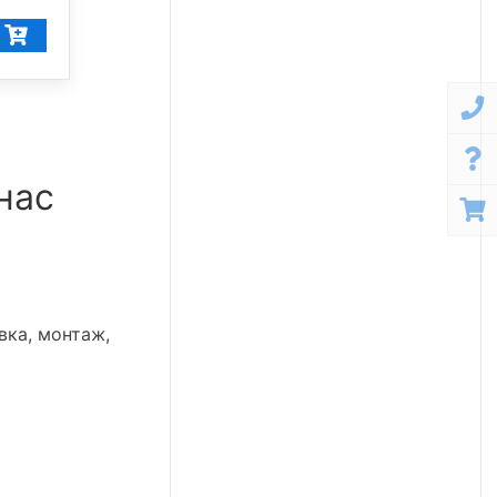
40 137
₽/шт
нас
вка, монтаж,