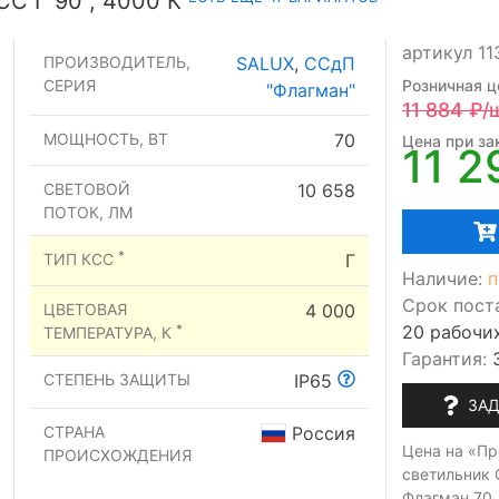
С Г 90°, 4000 К
артикул 1
ПРОИЗВОДИТЕЛЬ,
SALUX
,
ССдП
СЕРИЯ
Розничная ц
"Флагман"
11 884
₽/
МОЩНОСТЬ, ВТ
70
Цена при зак
11 2
СВЕТОВОЙ
10 658
ПОТОК, ЛМ
*
ТИП КСС
Г
Наличие:
п
Срок пост
ЦВЕТОВАЯ
4 000
20 рабочи
*
ТЕМПЕРАТУРА, К
Гарантия:
СТЕПЕНЬ ЗАЩИТЫ
IP65
ЗАД
СТРАНА
Россия
Цена на «П
ПРОИСХОЖДЕНИЯ
светильник 
Флагман 70,