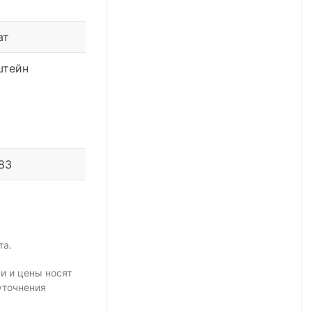
ат
штейн
 83
та.
и и цены носят
уточнения