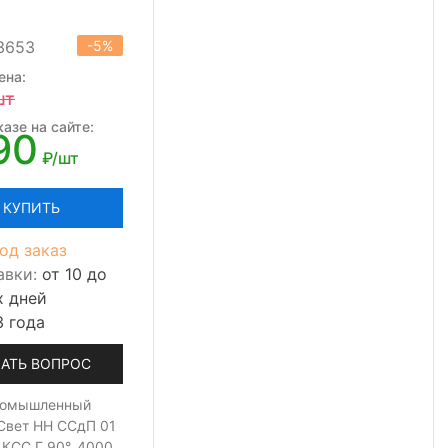
13653
-5%
ена:
шт
азе на сайте:
90
₽/шт
КУПИТЬ
од заказ
авки:
от 10 до
х дней
3 года
АТЬ ВОПРОС
ромышленный
Свет НН ССдП 01
 КСС Г 90°, 4000