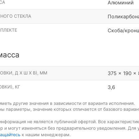
СА
Алюминий
НОГО СТЕКЛА
Поликарбон
МПЛЕКТЕ
Скоба/крон
масса
ОВКИ, Д Х Ш Х В), ММ
375 x 190 x
ВКИ), КГ
3,6
меть другие значения в зависимости от варианта исполнения.
ы параметры, значение которых отличается от базового вариан
информация не является публичной офертой. Все характеристик
р и могут изменяться без предварительного уведомления. Для 
ащайтесь
к нашим менеджерам.