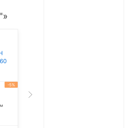
"»
Промышленный
светильник Свет НН
Н
ССдП 01 Флагман 300
360
Под заказ
-5%
артикул 101930
-5%
300 Вт
45 675 лм
лм
5 000 К
42 249
₽/шт