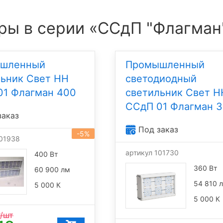
ры в серии «ССдП "Флагман
шленный
Промышленный
льник Свет НН
светодиодный
01 Флагман 400
светильник Свет Н
ССдП 01 Флагман 
заказ
Под заказ
-5%
101938
артикул 101730
400 Вт
360 Вт
60 900 лм
54 810 
5 000 К
5 000 К
/шт