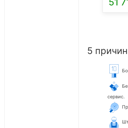
51 7
5 причин
Бол
Бер
сервис.
Пр
Шт