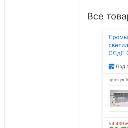
Все това
Промы
свети
ССдП 
Под 
артикул 
54 439
₽