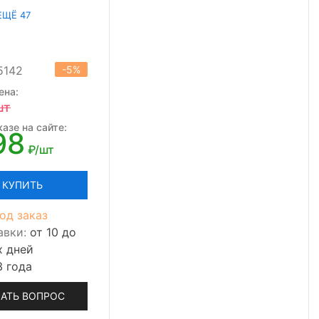
ЕЩЁ 47
5142
-5%
ена:
шт
азе на сайте:
98
₽/шт
КУПИТЬ
од заказ
авки:
от 10 до
х дней
3 года
АТЬ ВОПРОС