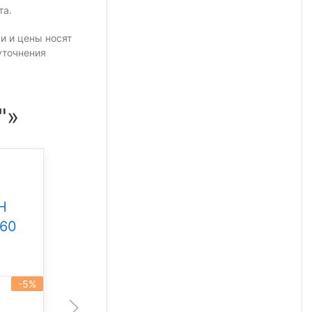
та.
и и цены носят
уточнения
"»
Промышленный
светильник Свет НН
Н
ССдП 01 Флагман 300
360
Под заказ
-5%
артикул 101930
-5%
300 Вт