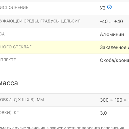
 ИСПОЛНЕНИЕ
У2
РУЖАЮЩЕЙ СРЕДЫ, ГРАДУСЫ ЦЕЛЬСИЯ
-40 ... +40
СА
Алюминий
*
ТНОГО СТЕКЛА
Закалённое 
МПЛЕКТЕ
Скоба/крон
масса
ОВКИ, Д Х Ш Х В), ММ
300 x 190 x
ВКИ), КГ
3,0
меть другие значения в зависимости от варианта исполнения.