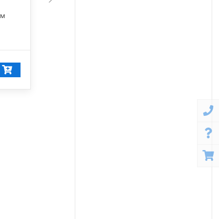
45 675 лм
лм
5 000 К
42 249
₽/шт
40 137
₽/шт