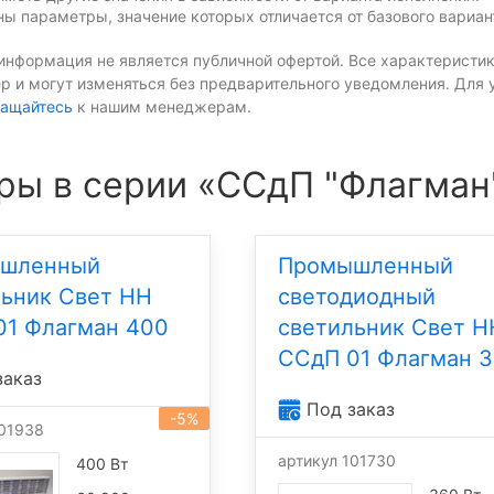
ы параметры, значение которых отличается от базового вариан
информация не является публичной офертой. Все характеристик
р и могут изменяться без предварительного уведомления. Для 
ащайтесь
к нашим менеджерам.
ры в серии «ССдП "Флагман
шленный
Промышленный
льник Свет НН
светодиодный
01 Флагман 400
светильник Свет Н
ССдП 01 Флагман 
заказ
Под заказ
-5%
101938
артикул 101730
400 Вт