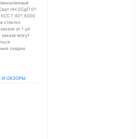
ромышленный
Свет НН ССдП 01
 КСС Г 60°, 6000
ое стекло»
 заказе
от 1 шт.
 заказе могут
яться
ные скидки.
И И ОБЗОРЫ