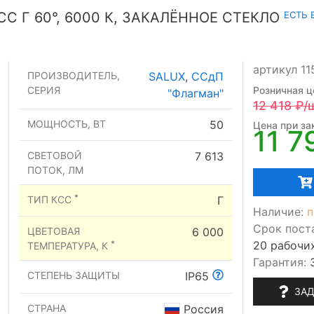
ЕСТЬ 
СС Г 60°, 6000 К, ЗАКАЛЁННОЕ СТЕКЛО
артикул 11
ПРОИЗВОДИТЕЛЬ,
SALUX
,
ССдП
СЕРИЯ
Розничная ц
"Флагман"
12 418
₽/
МОЩНОСТЬ, ВТ
50
Цена при зак
11 7
СВЕТОВОЙ
7 613
ПОТОК, ЛМ
*
ТИП КСС
Г
Наличие:
п
Срок пост
ЦВЕТОВАЯ
6 000
20 рабочи
*
ТЕМПЕРАТУРА, К
Гарантия:
СТЕПЕНЬ ЗАЩИТЫ
IP65
ЗАД
СТРАНА
Россия