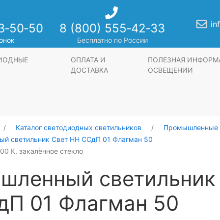
in
3‑50‑50
8 (800) 555‑42‑33
онок
Бесплатно по России
ДИОДНЫЕ
ОПЛАТА И
ПОЛЕЗНАЯ ИНФОРМ
ДОСТАВКА
ОСВЕЩЕНИИ
Каталог светодиодных светильников
Промышленные 
й светильник Свет НН ССдП 01 Флагман 50
000 К, закалённое стекло
шленный светильник
дП 01 Флагман 50