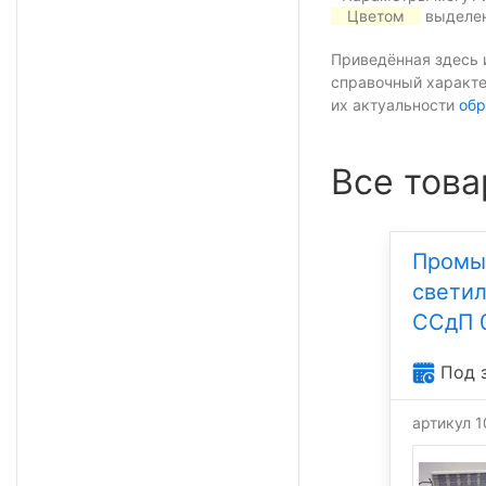
Цветом
выделен
Приведённая здесь 
справочный характе
их актуальности
обр
Все това
Промы
свети
ССдП 
Под 
артикул 