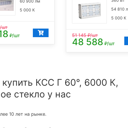
360 Вт
60 900 лм
54 810 
5 000 К
5 000 К
/шт
18
51 145
₽/шт
₽/шт
48 588
₽/шт
 купить КСС Г 60°, 6000 К,
ое стекло у нас
ее 10 лет на рынке.