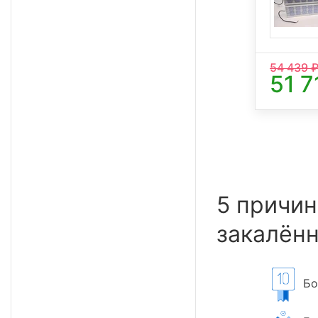
54 439
₽
51 7
5 причин
закалённ
Бол