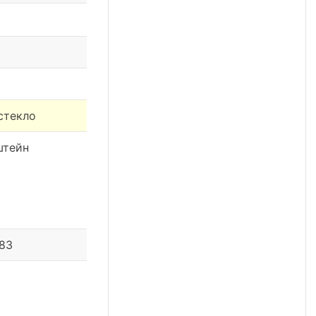
стекло
штейн
 83