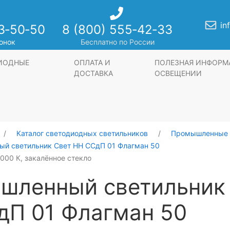
in
3‑50‑50
8 (800) 555‑42‑33
онок
Бесплатно по России
ДИОДНЫЕ
ОПЛАТА И
ПОЛЕЗНАЯ ИНФОРМ
ДОСТАВКА
ОСВЕЩЕНИИ
Каталог светодиодных светильников
Промышленные 
й светильник Свет НН ССдП 01 Флагман 50
4000 К, закалённое стекло
шленный светильник
дП 01 Флагман 50