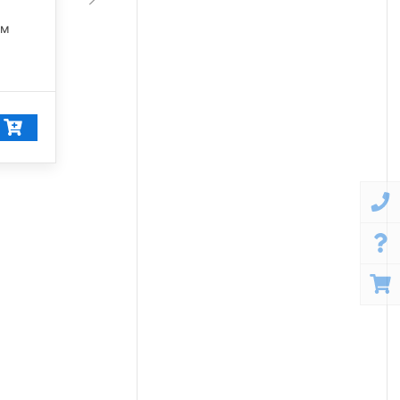
45 675 лм
лм
5 000 К
42 249
₽/шт
40 137
₽/шт