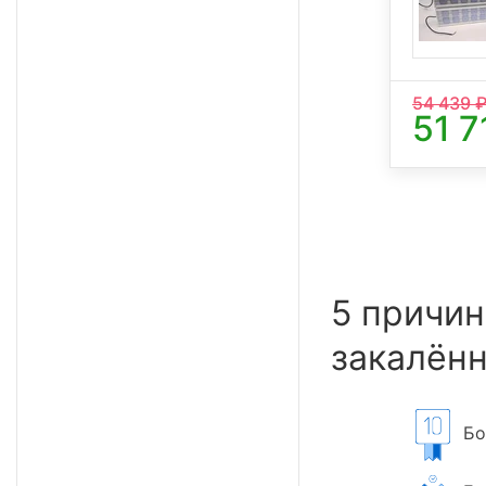
54 439
₽
51 7
5 причин
закалённ
Бол