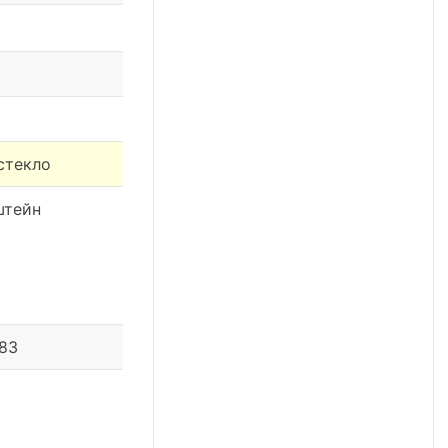
стекло
штейн
 83