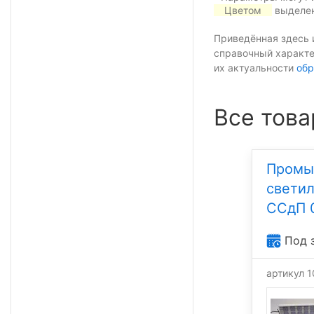
Цветом
выделен
Приведённая здесь 
справочный характе
их актуальности
обр
Все това
Промы
свети
ССдП 
Под 
артикул 