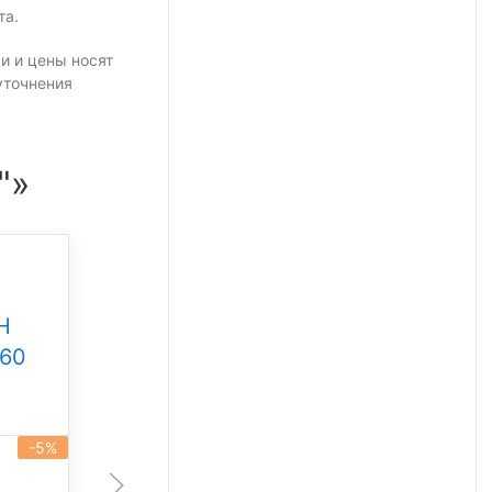
та.
и и цены носят
уточнения
"»
Промышленный
светильник Свет НН
Н
ССдП 01 Флагман 300
360
Под заказ
-5%
артикул 101930
-5%
300 Вт