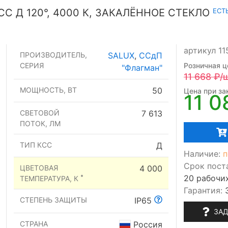
ЕСТ
СС Д 120°, 4000 К, ЗАКАЛЁННОЕ СТЕКЛО
артикул 11
ПРОИЗВОДИТЕЛЬ,
SALUX
,
ССдП
СЕРИЯ
Розничная ц
"Флагман"
11 668
₽/
МОЩНОСТЬ, ВТ
50
Цена при зак
11 0
СВЕТОВОЙ
7 613
ПОТОК, ЛМ
ТИП КСС
Д
Наличие:
п
Срок пост
ЦВЕТОВАЯ
4 000
20 рабочи
*
ТЕМПЕРАТУРА, К
Гарантия:
СТЕПЕНЬ ЗАЩИТЫ
IP65
ЗАД
СТРАНА
Россия