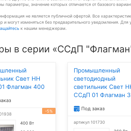
ы параметры, значение которых отличается от базового вариан
информация не является публичной офертой. Все характеристик
р и могут изменяться без предварительного уведомления. Для 
ащайтесь
к нашим менеджерам.
ры в серии «ССдП "Флагман
шленный
Промышленный
льник Свет НН
светодиодный
01 Флагман 400
светильник Свет Н
ССдП 01 Флагман 
заказ
Под заказ
-5%
101938
артикул 101730
400 Вт