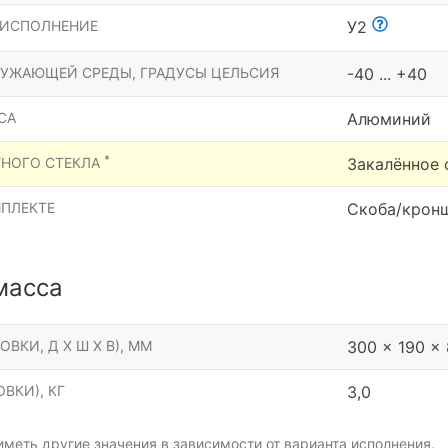
 ИСПОЛНЕНИЕ
У2
РУЖАЮЩЕЙ СРЕДЫ, ГРАДУСЫ ЦЕЛЬСИЯ
-40 ... +40
СА
Алюминий
*
ТНОГО СТЕКЛА
Закалённое 
МПЛЕКТЕ
Скоба/крон
масса
ОВКИ, Д Х Ш Х В), ММ
300 x 190 x
ВКИ), КГ
3,0
меть другие значения в зависимости от варианта исполнения.