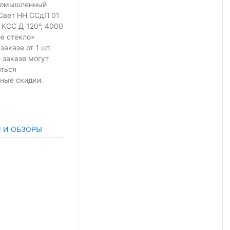
ромышленный
Свет НН ССдП 01
 КСС Д 120°, 4000
ое стекло»
 заказе
от 1 шт.
 заказе могут
яться
ные скидки.
И И ОБЗОРЫ