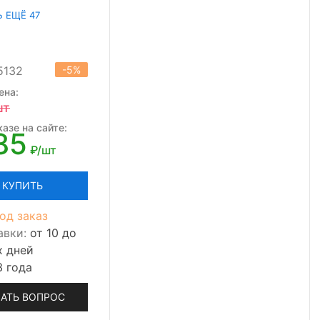
Ь ЕЩЁ 47
5132
-5%
ена:
шт
азе на сайте:
85
₽/шт
КУПИТЬ
од заказ
авки:
от 10 до
х дней
3 года
АТЬ ВОПРОС