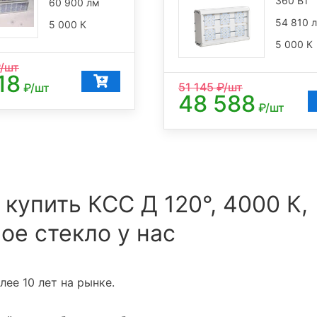
360 Вт
60 900 лм
54 810 
5 000 К
5 000 К
/шт
18
51 145
₽/шт
₽/шт
48 588
₽/шт
 купить КСС Д 120°, 4000 К,
ое стекло у нас
ее 10 лет на рынке.