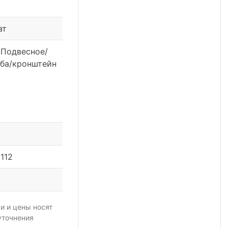
ат
 Подвесное/
оба/кронштейн
112
и и цены носят
уточнения