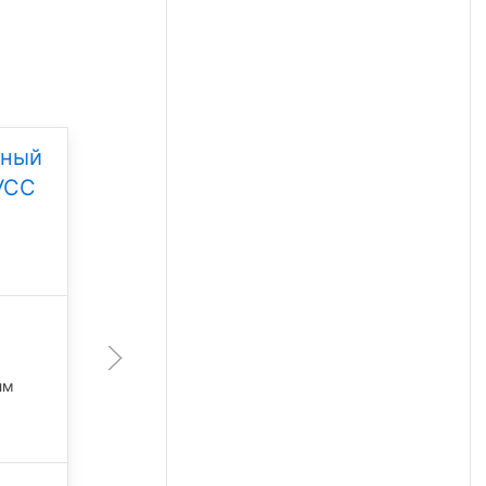
дный
Уличный светодиодный
УСС
светильник УСС-200
Эксперт-S Ультра
Под заказ
артикул 100667
200 Вт
лм
36 000 лм
4 000 К