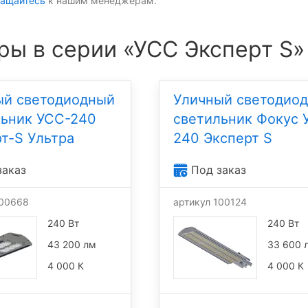
ащайтесь
к нашим менеджерам.
ры в серии «УСС Эксперт S»
ый светодиодный
Уличный светодио
льник УСС-240
светильник Фокус 
т-S Ультра
240 Эксперт S
заказ
Под заказ
100668
артикул 100124
240 Вт
240 Вт
43 200 лм
33 600 
4 000 К
4 000 К