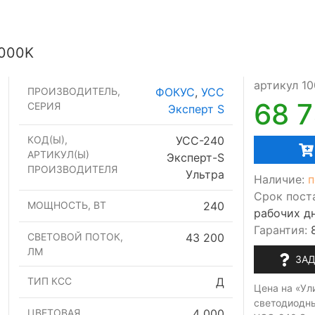
а
000K
артикул 1
ПРОИЗВОДИТЕЛЬ,
ФОКУС
,
УСС
68 
СЕРИЯ
Эксперт S
КОД(Ы),
УСС-240
АРТИКУЛ(Ы)
Эксперт-S
ПРОИЗВОДИТЕЛЯ
Ультра
Наличие:
п
Срок пост
МОЩНОСТЬ, ВТ
240
рабочих д
Гарантия:
СВЕТОВОЙ ПОТОК,
43 200
ЛМ
ЗАД
ТИП КСС
Д
Цена на «Ул
светодиодн
ЦВЕТОВАЯ
4 000