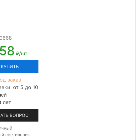
00668
758
₽/шт
КУПИТЬ
од заказ
авки:
от 5 до 10
ней
8 лет
АТЬ ВОПРОС
ичный
ый светильник