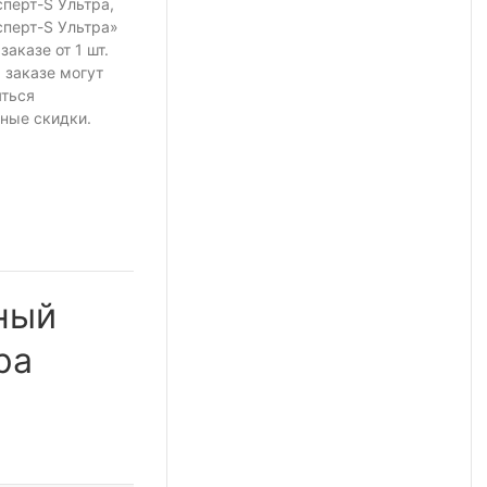
перт-S Ультра,
перт-S Ультра»
 заказе
от 1 шт.
 заказе могут
яться
ные скидки.
ный
ра