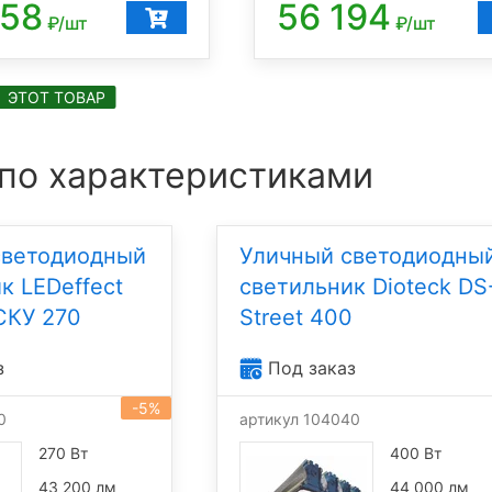
758
56 194
₽/шт
₽/шт
ЭТОТ ТОВАР
 по характеристиками
светодиодный
Уличный светодиодны
к LEDeffect
светильник Dioteck DS
СКУ 270
Street 400
з
Под заказ
-5%
0
артикул 104040
270 Вт
400 Вт
43 200 лм
44 000 лм