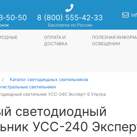
in
3‑50‑50
8 (800) 555‑42‑33
онок
Бесплатно по России
ДИОДНЫЕ
ОПЛАТА И
ПОЛЕЗНАЯ ИНФОРМ
ДОСТАВКА
ОСВЕЩЕНИИ
Каталог светодиодных светильников
агистральные светильники
тодиодный светильник УСС-240 Эксперт-S Ультра
ый светодиодный
ьник УСС-240 Экспер