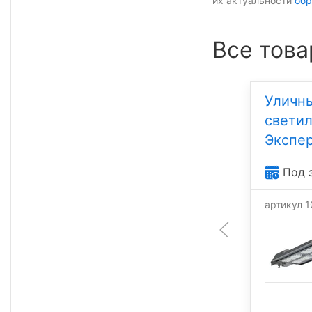
их актуальности
обр
Все това
Уличный светодиодный
Уличн
светильник УСС-280
свети
Эксперт-S
Экспер
Под заказ
Под 
артикул 100663
артикул 
280 Вт
40 600 лм
4 000 К