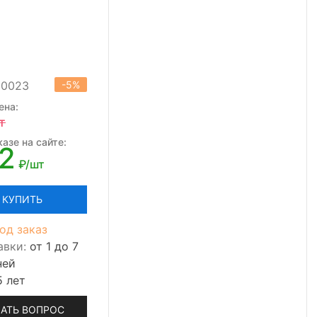
00023
-5%
ена:
т
азе на сайте:
72
₽/шт
КУПИТЬ
од заказ
авки:
от 1 до 7
ней
5 лет
АТЬ ВОПРОС