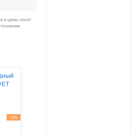
и и цены носят
уточнения
дный
VET
-5%