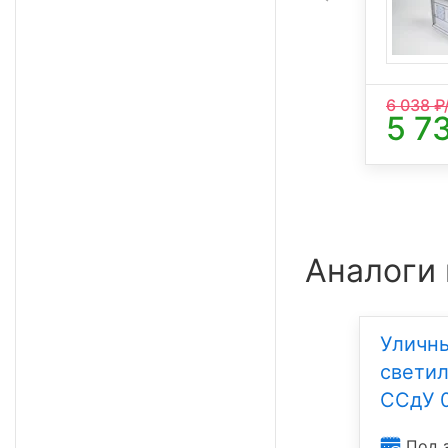
4 253 лм
5 000 К
7 700
₽/шт
6 038
₽
7 315
5 7
₽/шт
Аналоги
Уличн
свети
ССдУ 0
Под 