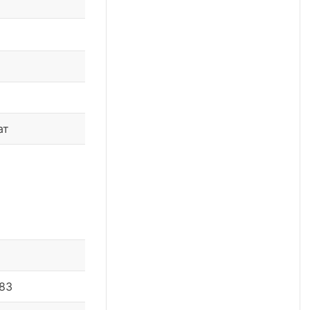
ат
 83