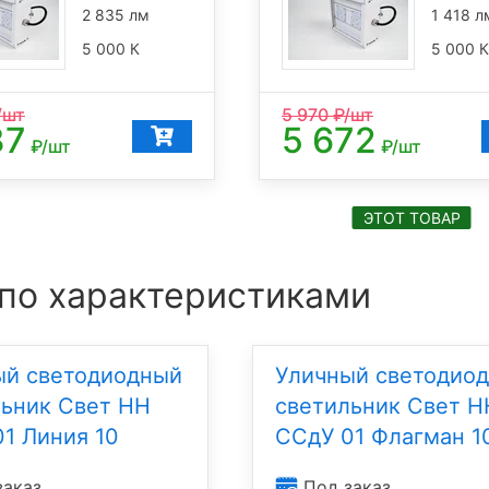
2 835 лм
1 418 л
5 000 К
5 000 К
/шт
5 970
₽/шт
37
5 672
₽/шт
₽/шт
ЭТОТ ТОВАР
 по характеристиками
ый светодиодный
Уличный светодио
льник Свет НН
светильник Свет Н
1 Линия 10
ССдУ 01 Флагман 1
заказ
Под заказ