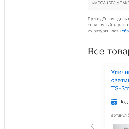
МАССА (БЕЗ УПАКО
Приведённая здесь 
справочный характе
их актуальности
обр
Все това
Уличный светодиодный
Уличн
светильник TOP-SVET
свети
TS-Street-F 30
TS-St
Под заказ
Под 
-5%
артикул 500025
артикул
30 Вт