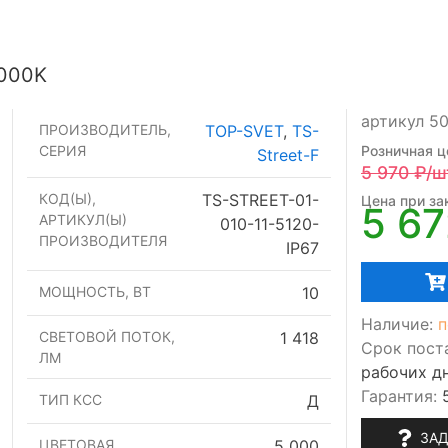
000K
артикул 5
ПРОИЗВОДИТЕЛЬ,
TOP-SVET
,
TS-
СЕРИЯ
Розничная ц
Street-F
5 970
₽/ш
КОД(Ы),
TS-STREET-01-
Цена при зак
5 6
АРТИКУЛ(Ы)
010-11-5120-
ПРОИЗВОДИТЕЛЯ
IP67
МОЩНОСТЬ, ВТ
10
Наличие:
п
СВЕТОВОЙ ПОТОК,
1 418
Срок пост
ЛМ
рабочих д
Гарантия:
ТИП КСС
Д
ЗАД
ЦВЕТОВАЯ
5 000