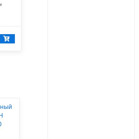
м
дный
Уличный светодиодный
Н
светильник TOP-SVET-
0
TS-Street-B 10
Под заказ