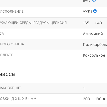
Ы
IP67
 ИСПОЛНЕНИЕ
УХЛ1
РУЖАЮЩЕЙ СРЕДЫ, ГРАДУСЫ ЦЕЛЬСИЯ
-65 ... +40
СА
Алюминий
НОГО СТЕКЛА
Поликарбон
МПЛЕКТЕ
Консольное
масса
АКОВКЕ, ШТ.
1
ОВКИ, Д Х Ш Х В), ММ
200 x 190 x