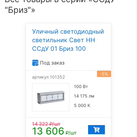
"Бриз"»
Уличный светодиодный
светильник Свет НН
ССдУ 01 Бриз 100
Под заказ
-5%
артикул 101352
100 Вт
14 175 лм
5 000 К
14 322
₽/шт
13 606
₽/шт