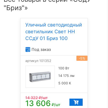
"Бриз"»
Уличный светодиодный
светильник Свет НН
ССдУ 01 Бриз 100
Под заказ
-5%
артикул 101352
100 Вт
14 175 лм
5 000 К
14 322
₽/шт
13 606
₽/шт