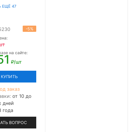
Ь ЕЩЁ 47
15230
-5%
ена:
шт
азе на сайте:
51
₽/шт
КУПИТЬ
од заказ
авки:
от 10 до
х дней
3 года
АТЬ ВОПРОС