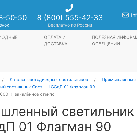
in
3‑50‑50
8 (800) 555‑42‑33
онок
Бесплатно по России
ДИОДНЫЕ
ОПЛАТА И
ПОЛЕЗНАЯ ИНФОРМ
ДОСТАВКА
ОСВЕЩЕНИИ
Каталог светодиодных светильников
Промышленные 
й светильник Свет НН ССдП 01 Флагман 90
6000 К, закалённое стекло
шленный светильник
дП 01 Флагман 90