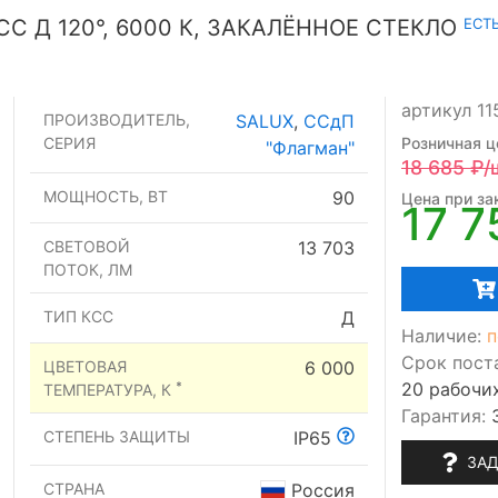
ЕСТ
СС Д 120°, 6000 К, ЗАКАЛЁННОЕ СТЕКЛО
артикул 1
ПРОИЗВОДИТЕЛЬ,
SALUX
,
ССдП
СЕРИЯ
Розничная ц
"Флагман"
18 685
₽/
МОЩНОСТЬ, ВТ
90
Цена при зак
17 7
СВЕТОВОЙ
13 703
ПОТОК, ЛМ
ТИП КСС
Д
Наличие:
п
Срок пост
ЦВЕТОВАЯ
6 000
20 рабочи
*
ТЕМПЕРАТУРА, К
Гарантия:
СТЕПЕНЬ ЗАЩИТЫ
IP65
ЗАД
СТРАНА
Россия