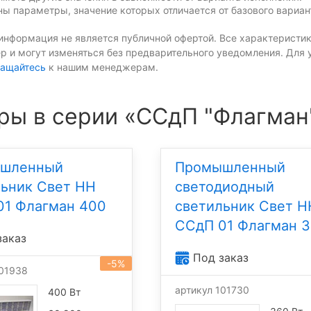
ы параметры, значение которых отличается от базового вариан
информация не является публичной офертой. Все характеристик
р и могут изменяться без предварительного уведомления. Для 
ащайтесь
к нашим менеджерам.
ры в серии «ССдП "Флагман
шленный
Промышленный
льник Свет НН
светодиодный
01 Флагман 400
светильник Свет Н
ССдП 01 Флагман 
заказ
Под заказ
-5%
101938
артикул 101730
400 Вт