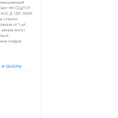
ромышленный
Свет НН ССдП 01
 КСС Д 120°, 6000
ое стекло»
 заказе
от 1 шт.
 заказе могут
яться
ные скидки.
И И ОБЗОРЫ