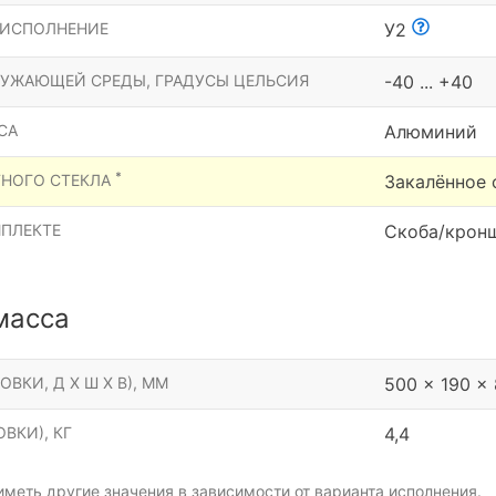
 ИСПОЛНЕНИЕ
У2
РУЖАЮЩЕЙ СРЕДЫ, ГРАДУСЫ ЦЕЛЬСИЯ
-40 ... +40
СА
Алюминий
*
ТНОГО СТЕКЛА
Закалённое 
МПЛЕКТЕ
Скоба/крон
масса
ОВКИ, Д Х Ш Х В), ММ
500 x 190 x
ВКИ), КГ
4,4
меть другие значения в зависимости от варианта исполнения.