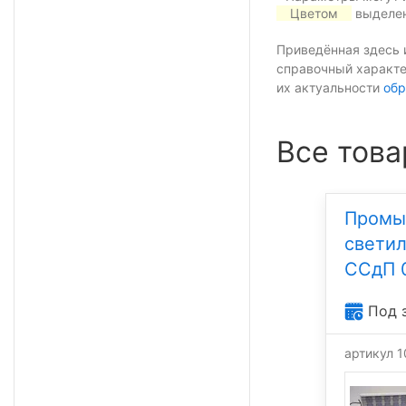
Цветом
выделен
Приведённая здесь 
справочный характе
их актуальности
обр
Все това
Промы
свети
ССдП 
Под 
артикул 