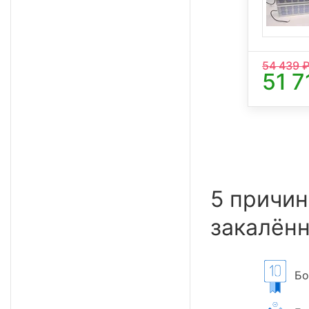
54 439
₽
51 7
5 причин
закалённ
Бол