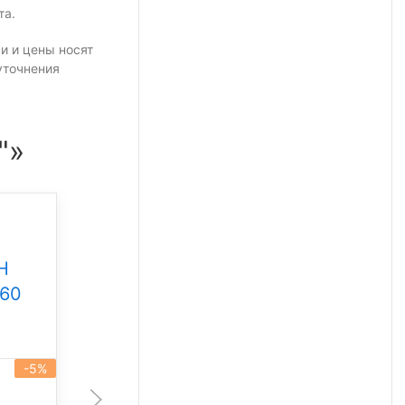
та.
и и цены носят
уточнения
"»
Промышленный
светильник Свет НН
Н
ССдП 01 Флагман 300
360
Под заказ
-5%
артикул 101930
-5%
300 Вт