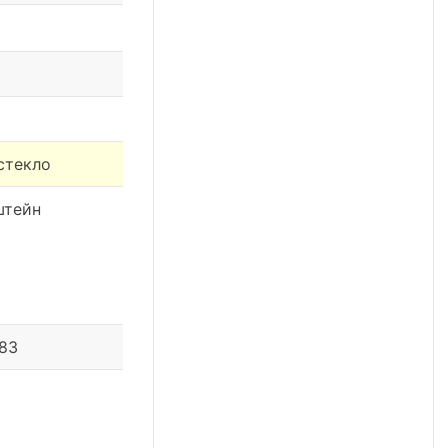
стекло
штейн
 83