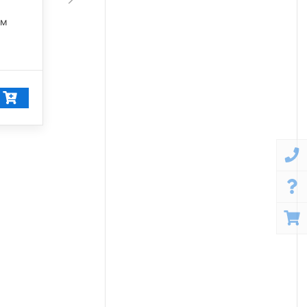
45 675 лм
лм
5 000 К
42 249
₽/шт
40 137
₽/шт