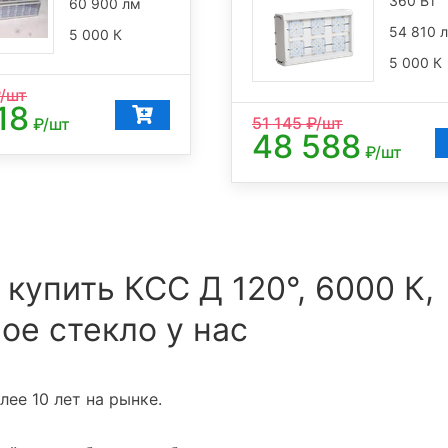
360 Вт
60 900 лм
54 810 
5 000 К
5 000 К
/шт
18
51 145
₽/шт
₽/шт
48 588
₽/шт
 купить КСС Д 120°, 6000 К,
ое стекло у нас
ее 10 лет на рынке.