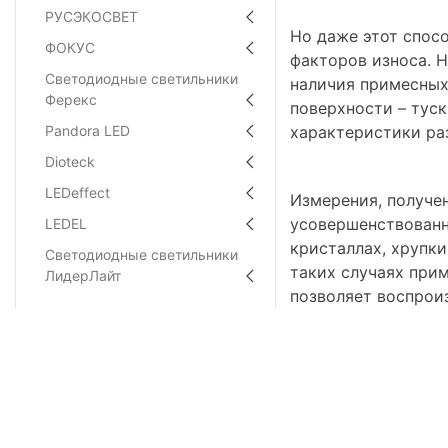
РУСЭКОСВЕТ
Но даже этот спос
ФОКУС
факторов износа. 
Светодиодные светильники
наличия примесных
Ферекс
поверхности – туск
Pandora LED
характеристики ра
Dioteck
LEDeffect
Измерения, получе
усовершенствованн
LEDEL
кристаллах, хрупки
Светодиодные светильники
таких случаях прим
ЛидерЛайт
позволяет воспроиз