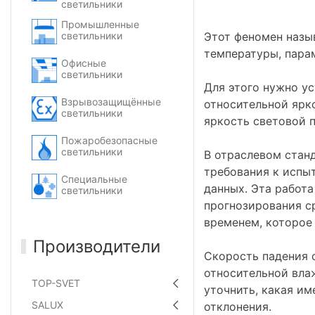
светильники
Промышленные
светильники
Этот феномен назыв
температуры, пара
Офисные
светильники
Для этого нужно ус
Взрывозащищённые
относительной ярко
светильники
яркость световой 
Пожаробезопасные
светильники
В отраслевом стан
требования к испы
Специальные
данных. Эта работа
светильники
прогнозирования с
временем, которое
Производители
Скорость падения 
относительной вла
TOP-SVET
уточнить, какая им
SALUX
отклонения.