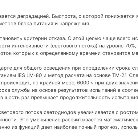
ается деградацией. Быстрота, с которой понижается я
метров блока питания и напряжения.
тановить критерий отказа. С этой целью чаще всего исп
сти интенсивности (светового потока) на уровне 70%, 
поток которых к определенному времени становится ме
дарте для общего освещения при определении срока с
таниям IES LM-80 и метод расчета на основе TM-21. С
 происходит, по крайней мере, 6000 ч при двух значен
рока службы на основе результатов испытаний в соотв
 в шесть раз превышает продолжительность испытания
светового потока светодиодов увеличивается с росто
жности. Это уменьшение рассчитывается математичес
енно из функций дает наиболее точный прогноз, испол