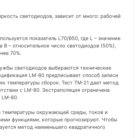
ркость светодиодов, зависит от много: рабочей
ользуется показатель L70/B50, где L – значение
а B – относительное число светодиодов (50%),
нее 70%.
лужбы светодиодов выбираются технические
пецификация LM-80 предписывает способ записи
иях температуры сборок. Тест TM-21 дает метод
етствии с LM-80. Экстраполяция ограничена
 LM-80.
м температуры окружающей среды, токов и
кими функциями, которые прогнозируют. Чтобы
ьзуется метод наименьшего квадратичного