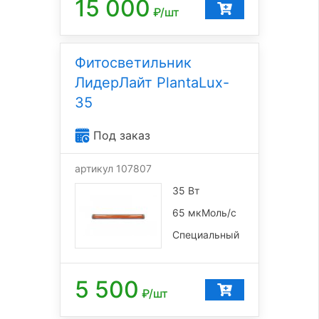
15 000
₽/шт
Фитосветильник
ЛидерЛайт PlantaLux-
35
Под заказ
артикул 107807
35 Вт
65 мкМоль/с
Специальный
5 500
₽/шт