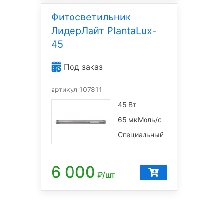
Фитосветильник
ЛидерЛайт PlantaLux-
45
Под заказ
артикул 107811
45 Вт
65 мкМоль/с
Специальный
6 000
₽/шт