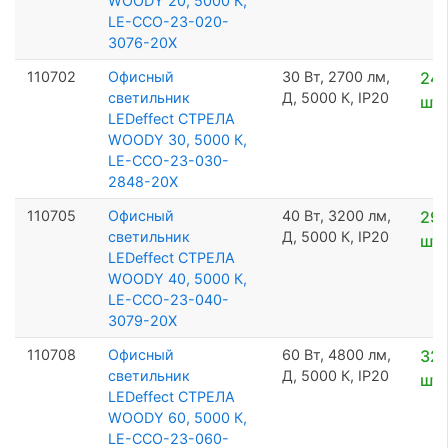
WOODY 20, 5000 К,
LE-ССО-23-020-
3076-20Х
110702
Офисный
30 Вт, 2700 лм,
24 
светильник
Д, 5000 К, IP20
шт
LEDeffect СТРЕЛА
WOODY 30, 5000 К,
LE-ССО-23-030-
2848-20Х
110705
Офисный
40 Вт, 3200 лм,
29 
светильник
Д, 5000 К, IP20
шт
LEDeffect СТРЕЛА
WOODY 40, 5000 К,
LE-ССО-23-040-
3079-20Х
110708
Офисный
60 Вт, 4800 лм,
32 
светильник
Д, 5000 К, IP20
шт
LEDeffect СТРЕЛА
WOODY 60, 5000 К,
LE-ССО-23-060-