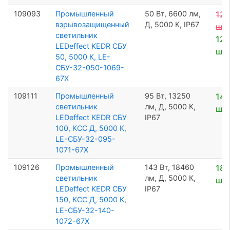
109093
Промышленный
50 Вт, 6600 лм,
12 
взрывозащищенный
Д, 5000 К, IP67
шт
светильник
12 
LEDeffect KEDR СБУ
шт
50, 5000 К, LE-
СБУ-32-050-1069-
67Х
109111
Промышленный
95 Вт, 13250
14 
светильник
лм, Д, 5000 К,
шт
LEDeffect KEDR СБУ
IP67
100, КСС Д, 5000 К,
LE-СБУ-32-095-
1071-67Х
109126
Промышленный
143 Вт, 18460
18 
светильник
лм, Д, 5000 К,
шт
LEDeffect KEDR СБУ
IP67
150, КСС Д, 5000 К,
LE-СБУ-32-140-
1072-67Х