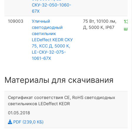
СКУ-32-050-1060-
67Х
109003
Уличный
75 Вт, 10100 лм,
13 
светодиодный
Д, 5000 К, IP67
шт
светильник
LEDeffect KEDR СКУ
75, КСС Д, 5000 К,
LE-СКУ-32-075-
1061-67Х
Материалы для скачивания
Сертификат соответствия CE, RoHS светодиодных
светильников LEDeffect KEDR
01.05.2018
PDF (239,0 КБ)