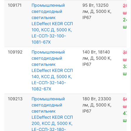
109171
Промышленный
95 Вт, 13250
25 
светодиодный
лм, Д, 5000 К,
шт
светильник
IP67
24 
LEDeffect KEDR ССП
шт
100, КСС Д, 5000 К,
LE-ССП-32-100-
1081-67Х
109192
Промышленный
140 Вт, 18140
35 
светодиодный
лм, Д, 5000 К,
шт
светильник
IP67
33 
LEDeffect KEDR ССП
шт
140, КСС Д, 5000 К,
LE-ССП-32-140-
1082-67Х
109213
Промышленный
180 Вт, 23300
50 
светодиодный
лм, Д, 5000 К,
шт
светильник
IP67
47 
LEDeffect KEDR ССП
шт
200, КСС Д, 5000 К,
LE-ССП-32-180-