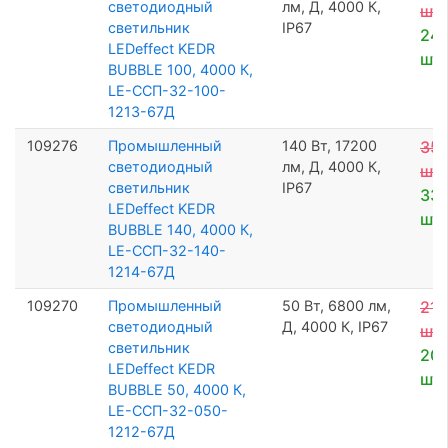
светодиодный
лм, Д, 4000 К,
шт
светильник
IP67
24 
LEDeffect KEDR
шт
BUBBLE 100, 4000 К,
LE-ССП-32-100-
1213-67Д
109276
Промышленный
140 Вт, 17200
35 
светодиодный
лм, Д, 4000 К,
шт
светильник
IP67
33 
LEDeffect KEDR
шт
BUBBLE 140, 4000 К,
LE-ССП-32-140-
1214-67Д
109270
Промышленный
50 Вт, 6800 лм,
21 
светодиодный
Д, 4000 К, IP67
шт
светильник
20 
LEDeffect KEDR
шт
BUBBLE 50, 4000 К,
LE-ССП-32-050-
1212-67Д