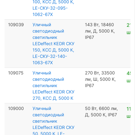
100, КСС Д, 5000 К,
LE-СКУ-32-095-
1062-67Х
109039
Уличный
143 Вт, 18460
21 
светодиодный
лм, Д, 5000 К,
шт
светильник
IP67
LEDeffect KEDR СКУ
150, КСС Д, 5000 К,
LE-СКУ-32-140-
1063-67Х
109075
Уличный
270 Вт, 33500
45 
светодиодный
лм, Ш, 5000 К,
шт
светильник
IP67
LEDeffect KEDR СКУ
270, КСС Д, 5000 К
109000
Уличный
50 Вт, 6600 лм,
11 
светодиодный
Д, 5000 К, IP67
шт
светильник
LEDeffect KEDR СКУ
50, 5000 К, LE-