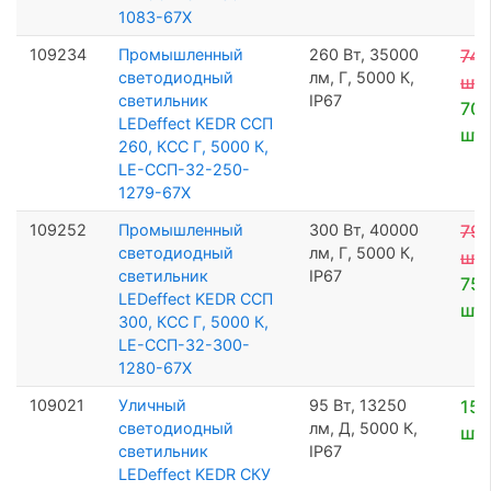
1083-67Х
109234
Промышленный
260 Вт, 35000
74 
светодиодный
лм, Г, 5000 К,
шт
светильник
IP67
70 
LEDeffect KEDR ССП
шт
260, КСС Г, 5000 К,
LE-ССП-32-250-
1279-67Х
109252
Промышленный
300 Вт, 40000
79 
светодиодный
лм, Г, 5000 К,
шт
светильник
IP67
75 
LEDeffect KEDR ССП
шт
300, КСС Г, 5000 К,
LE-ССП-32-300-
1280-67Х
109021
Уличный
95 Вт, 13250
15 
светодиодный
лм, Д, 5000 К,
шт
светильник
IP67
LEDeffect KEDR СКУ