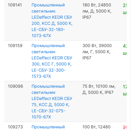
109141
Промышленный
180 Вт, 24850
25 
светильник
лм, Д, 5000 К,
шт
LEDeffect KEDR СБУ
IP67
200, КСС Д, 5000 К,
LE-СБУ-32-180-
1073-67Х
109159
Промышленный
300 Вт, 39000
42 
светильник
лм, Г, 5000 К,
шт
LEDeffect KEDR СБУ
IP67
300, КСС Г, 5000 К,
LE-СБУ-32-300-
1573-67Х
109096
Промышленный
75 Вт, 10100 лм,
12 
светильник
Д, 5000 К, IP67
шт
LEDeffect KEDR СБУ
75, КСС Д, 5000 К,
LE-СБУ-32-075-
1070-67Х
109273
Промышленный
100 Вт, 12480
25 