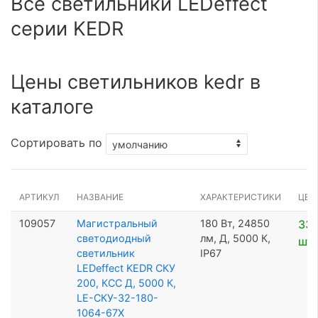
Все светильники LEDeffect
серии KEDR
Цены светильников kedr в
каталоге
Сортировать по
АРТИКУЛ
НАЗВАНИЕ
ХАРАКТЕРИСТИКИ
ЦЕН
109057
Магистральный
180 Вт, 24850
33 
светодиодный
лм, Д, 5000 К,
шт
светильник
IP67
LEDeffect KEDR СКУ
200, КСС Д, 5000 К,
LE-СКУ-32-180-
1064-67Х