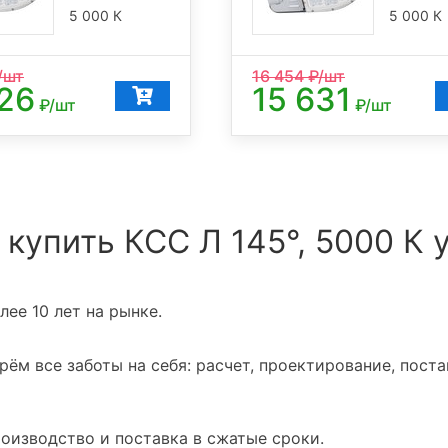
5 000 К
5 000 К
/шт
16 454
₽/шт
926
15 631
₽/шт
₽/шт
 купить КСС Л 145°, 5000 К 
ее 10 лет на рынке.
ём все заботы на себя: расчет, проектирование, поста
оизводство и поставка в сжатые сроки.