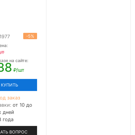
1977
-5%
ена:
шт
азе на сайте:
88
₽/шт
КУПИТЬ
од заказ
авки:
от 10 до
х дней
3 года
АТЬ ВОПРОС