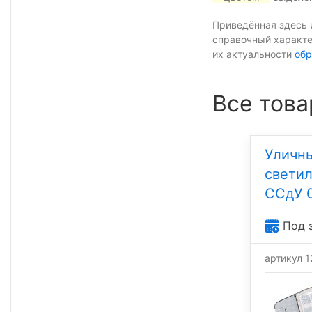
Приведённая здесь 
справочный характе
их актуальности
обр
Все това
Уличн
свети
ССдУ 0
Под 
артикул 