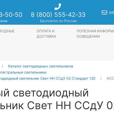
in
3‑50‑50
8 (800) 555‑42‑33
онок
Бесплатно по России
ДИОДНЫЕ
ОПЛАТА И
ПОЛЕЗНАЯ ИНФОРМ
ДОСТАВКА
ОСВЕЩЕНИИ
Каталог светодиодных светильников
агистральные светильники
тодиодный светильник Свет НН ССдУ 02 Стандарт 120
КСС
ый светодиодный
ьник Свет НН ССдУ 0