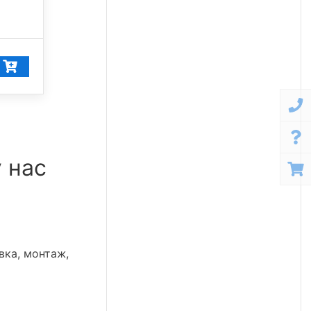
5 000 К
16 183
₽/шт
15 374
₽/шт
у нас
вка, монтаж,