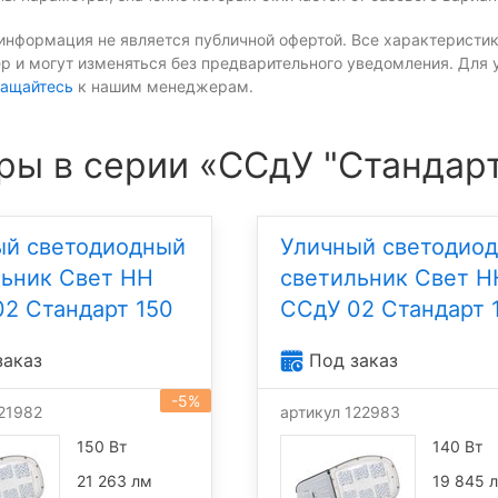
информация не является публичной офертой. Все характеристик
р и могут изменяться без предварительного уведомления. Для 
ащайтесь
к нашим менеджерам.
ры в серии «ССдУ "Стандар
ый светодиодный
Уличный светодио
льник Свет НН
светильник Свет Н
2 Стандарт 150
ССдУ 02 Стандарт 
заказ
Под заказ
-5%
121982
артикул 122983
150 Вт
140 Вт
21 263 лм
19 845 