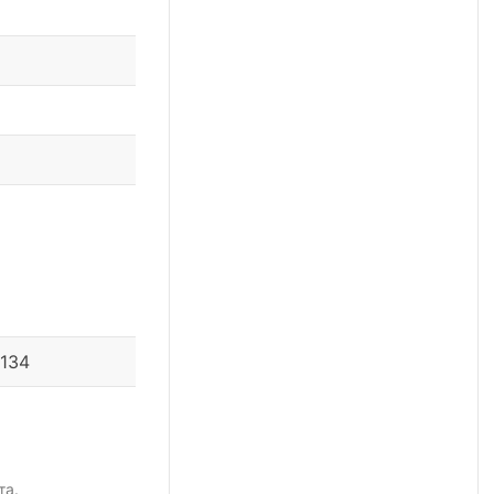
 134
та.