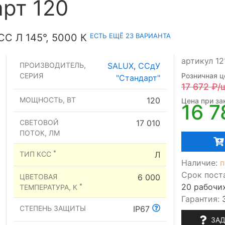
рт 120
ЕСТЬ ЕЩЁ 23 ВАРИАНТА
С Л 145°, 5000 К
артикул 12
ПРОИЗВОДИТЕЛЬ,
SALUX
,
ССдУ
СЕРИЯ
Розничная ц
"Стандарт"
17 672
₽/
МОЩНОСТЬ, ВТ
120
Цена при зак
16 7
СВЕТОВОЙ
17 010
ПОТОК, ЛМ
*
ТИП КСС
Л
Наличие:
п
Срок пост
ЦВЕТОВАЯ
6 000
20 рабочи
*
ТЕМПЕРАТУРА, К
Гарантия:
СТЕПЕНЬ ЗАЩИТЫ
IP67
ЗАД