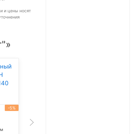
и и цены носят
уточнения
т"»
дный
Уличный светодиодный
Н
светильник Свет НН
140
ССдУ 02 Стандарт 130
Под заказ
-5%
-5%
артикул 122959
130 Вт
лм
18 428 лм