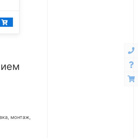
43 846
₽/шт
нием
вка, монтаж,