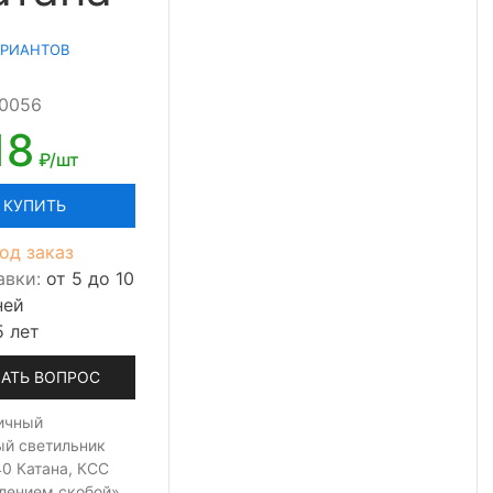
АРИАНТОВ
00056
18
₽/шт
КУПИТЬ
од заказ
авки:
от 5 до 10
ней
5 лет
АТЬ ВОПРОС
ичный
ый светильник
0 Катана, КСС
плением скобой»