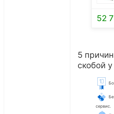
52 
5 причин
скобой у
Бол
Бер
сервис.