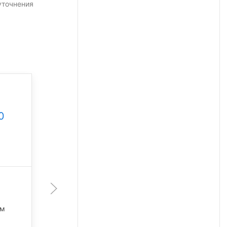
уточнения
Уличный светодиодный
светильник УСС-120
0
Катана Трасса ШБ-1 ЗС
Под заказ
артикул 100648
120 Вт
19 200 лм
лм
4 000 К