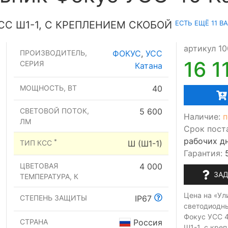
ЕСТЬ ЕЩЁ 11 В
СС Ш1-1, С КРЕПЛЕНИЕМ СКОБОЙ
артикул 1
ПРОИЗВОДИТЕЛЬ,
ФОКУС
,
УСС
16 1
СЕРИЯ
Катана
МОЩНОСТЬ, ВТ
40
СВЕТОВОЙ ПОТОК,
5 600
Наличие:
п
ЛМ
Срок пост
рабочих д
*
ТИП КСС
Ш (Ш1-1)
Гарантия:
ЦВЕТОВАЯ
4 000
ЗАД
ТЕМПЕРАТУРА, К
Цена на «Ул
СТЕПЕНЬ ЗАЩИТЫ
IP67
светодиодн
Фокус УСС 4
СТРАНА
Россия
Ш1-1, с кре