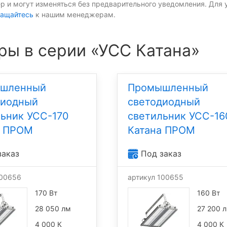
р и могут изменяться без предварительного уведомления. Для 
ащайтесь
к нашим менеджерам.
ры в серии «УСС Катана»
шленный
Промышленный
диодный
светодиодный
ьник УСС-170
светильник УСС-16
а ПРОМ
Катана ПРОМ
заказ
Под заказ
100656
артикул 100655
170 Вт
160 Вт
28 050 лм
27 200 
4 000 К
4 000 К