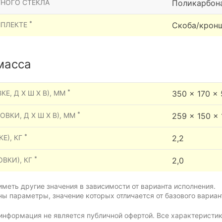
НОГО СТЕКЛА
Поликарбон
*
МПЛЕКТЕ
Скоба/крон
масса
*
КЕ, Д Х Ш Х В), ММ
350 x 170 x
*
ОВКИ, Д Х Ш Х В), ММ
259 x 150 x 
*
Е), КГ
2,2
*
ОВКИ), КГ
2,0
меть другие значения в зависимости от варианта исполнения.
ы параметры, значение которых отличается от базового вариан
информация не является публичной офертой. Все характеристик