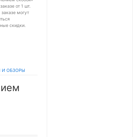
 заказе
от 1 шт.
 заказе могут
яться
ные скидки.
И И ОБЗОРЫ
нием