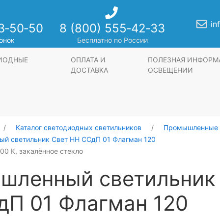
in
3‑50‑50
8 (800) 555‑42‑33
онок
Бесплатно по России
ДИОДНЫЕ
ОПЛАТА И
ПОЛЕЗНАЯ ИНФОРМ
ДОСТАВКА
ОСВЕЩЕНИИ
Каталог светодиодных светильников
Промышленные 
й светильник Свет НН ССдП 01 Флагман 120
000 К, закалённое стекло
шленный светильник
дП 01 Флагман 120