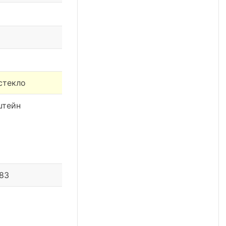
стекло
штейн
 83