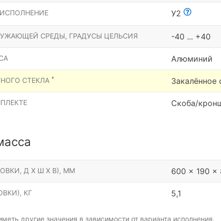
 ИСПОЛНЕНИЕ
У2
РУЖАЮЩЕЙ СРЕДЫ, ГРАДУСЫ ЦЕЛЬСИЯ
-40 ... +40
СА
Алюминий
*
ТНОГО СТЕКЛА
Закалённое 
МПЛЕКТЕ
Скоба/крон
масса
ОВКИ, Д Х Ш Х В), ММ
600 x 190 x
ВКИ), КГ
5,1
меть другие значения в зависимости от варианта исполнения.