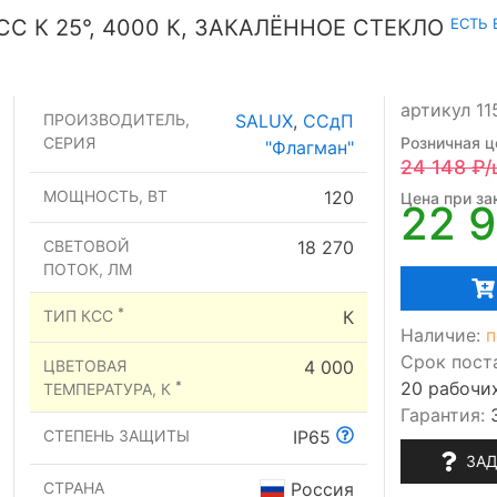
ЕСТЬ 
СС К 25°, 4000 К, ЗАКАЛЁННОЕ СТЕКЛО
артикул 1
ПРОИЗВОДИТЕЛЬ,
SALUX
,
ССдП
СЕРИЯ
Розничная ц
"Флагман"
24 148
₽/
МОЩНОСТЬ, ВТ
120
Цена при зак
22 
СВЕТОВОЙ
18 270
ПОТОК, ЛМ
*
ТИП КСС
К
Наличие:
п
Срок пост
ЦВЕТОВАЯ
4 000
20 рабочи
*
ТЕМПЕРАТУРА, К
Гарантия:
СТЕПЕНЬ ЗАЩИТЫ
IP65
ЗАД
СТРАНА
Россия