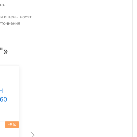
та.
и и цены носят
уточнения
"»
Промышленный
светильник Свет НН
Н
ССдП 01 Флагман 300
360
Под заказ
-5%
артикул 101930
-5%
300 Вт