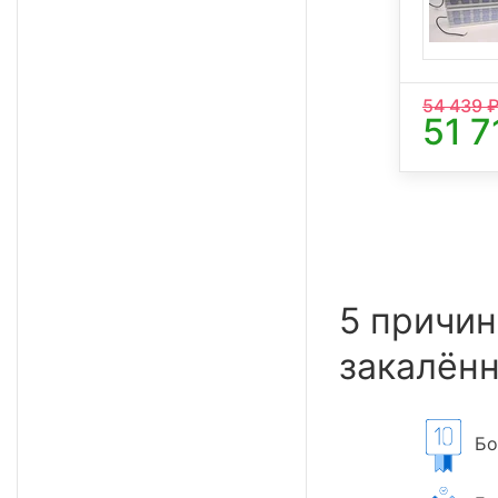
54 439
₽
51 7
5 причин
закалённ
Бол