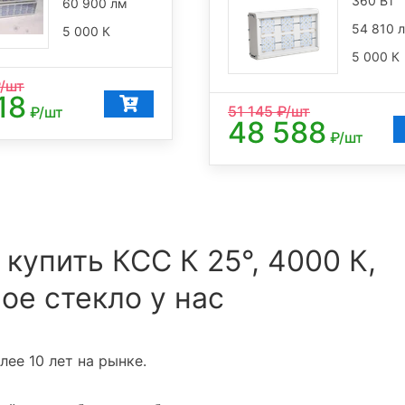
360 Вт
60 900 лм
54 810 
5 000 К
5 000 К
/шт
18
51 145
₽/шт
₽/шт
48 588
₽/шт
 купить КСС К 25°, 4000 К,
ое стекло у нас
ее 10 лет на рынке.