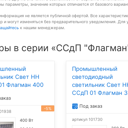
ы параметры, значение которых отличается от базового вариан
информация не является публичной офертой. Все характеристик
р и могут изменяться без предварительного уведомления. Для 
ащайтесь
к нашим менеджерам.
ры в серии «ССдП "Флагман
шленный
Промышленный
льник Свет НН
светодиодный
01 Флагман 400
светильник Свет Н
ССдП 01 Флагман 
заказ
Под заказ
-5%
101938
артикул 101730
400 Вт