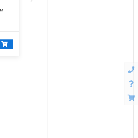
45 675 лм
лм
5 000 К
42 249
₽/шт
40 137
₽/шт