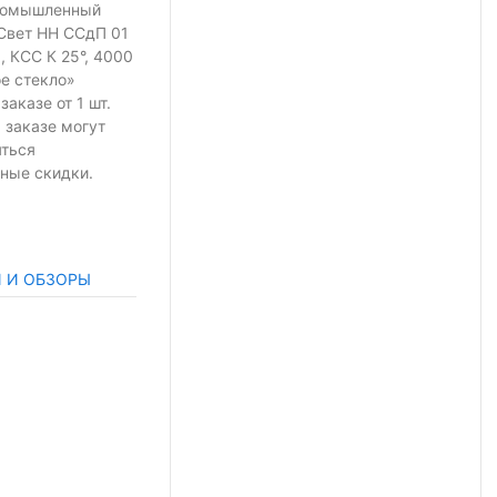
ромышленный
Свет НН ССдП 01
, КСС К 25°, 4000
ое стекло»
 заказе
от 1 шт.
 заказе могут
яться
ные скидки.
И И ОБЗОРЫ