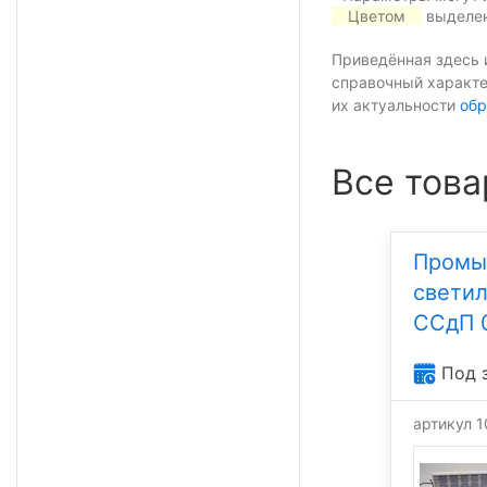
Цветом
выделен
Приведённая здесь 
справочный характе
их актуальности
обр
Все това
Промы
свети
ССдП 
Под 
артикул 