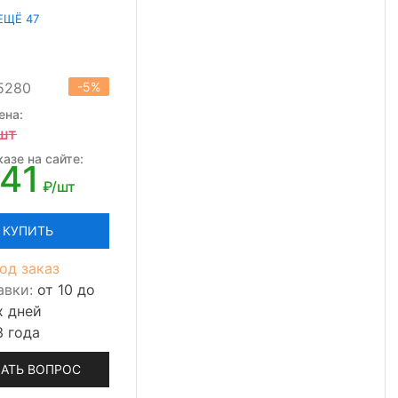
ЕЩЁ 47
15280
-5%
ена:
шт
азе на сайте:
941
₽/шт
КУПИТЬ
од заказ
авки:
от 10 до
х дней
3 года
АТЬ ВОПРОС