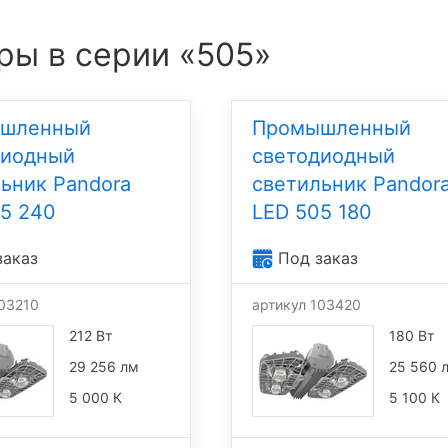
ры в серии «505»
шленный
Промышленный
диодный
светодиодный
ьник Pandora
светильник Pandor
5 240
LED 505 180
заказ
Под заказ
103210
артикул 103420
212 Вт
180 Вт
29 256 лм
25 560 
5 000 К
5 100 К