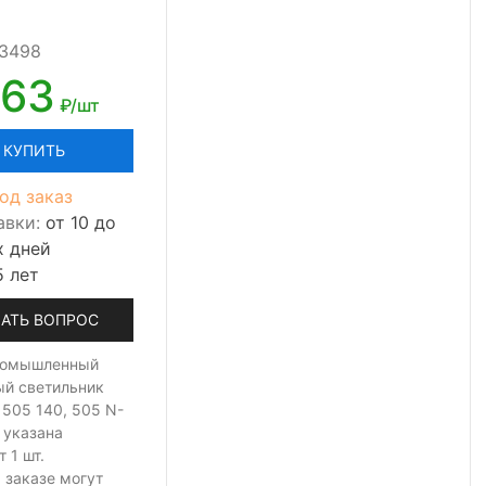
03498
063
₽/шт
КУПИТЬ
од заказ
авки:
от 10 до
х дней
5 лет
АТЬ ВОПРОС
ромышленный
ый светильник
 505 140, 505 N-
 указана
т 1 шт.
 заказе могут