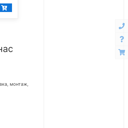
59 181
₽/шт
нас
вка, монтаж,