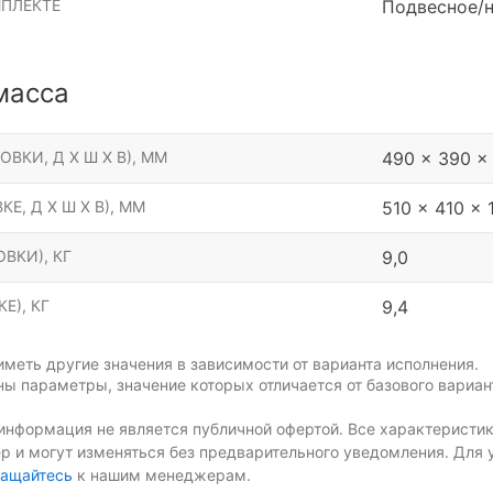
МПЛЕКТЕ
Подвесное/н
масса
ОВКИ, Д Х Ш Х В), ММ
490 x 390 x
КЕ, Д Х Ш Х В), ММ
510 x 410 x 
ВКИ), КГ
9,0
Е), КГ
9,4
меть другие значения в зависимости от варианта исполнения.
ы параметры, значение которых отличается от базового вариан
информация не является публичной офертой. Все характеристик
р и могут изменяться без предварительного уведомления. Для 
ащайтесь
к нашим менеджерам.