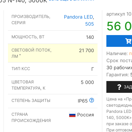
05 N-140, 5000K
артикул 1
ПРОИЗВОДИТЕЛЬ,
Pandora LED
,
56 
СЕРИЯ
505
МОЩНОСТЬ, ВТ
140
СВЕТОВОЙ ПОТОК,
21 700
Наличие:
п
*
ЛМ
Срок пост
30 рабочи
ТИП КСС
Г
Гарантия:
ЦВЕТОВАЯ
5 000
ЗАД
ТЕМПЕРАТУРА, К
Цена на «П
СТЕПЕНЬ ЗАЩИТЫ
IP65
светодиодн
Pandora LED
СТРАНА
Россия
140, 5000K»
ПРОИСХОЖДЕНИЯ
при заказе
о
При оптовом