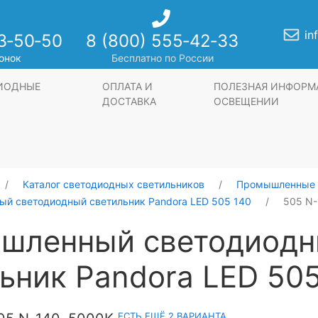
in
3‑50‑50
8 (800) 555‑42‑33
онок
Бесплатно по России
ДИОДНЫЕ
ОПЛАТА И
ПОЛЕЗНАЯ ИНФОРМ
ДОСТАВКА
ОСВЕЩЕНИИ
Каталог светодиодных светильников
Промышленные 
й светодиодный светильник Pandora LED 505 140
505 N-
шленный светодиод
ьник Pandora LED 50
ЕСТЬ ЕЩЁ 2 ВАРИАНТА