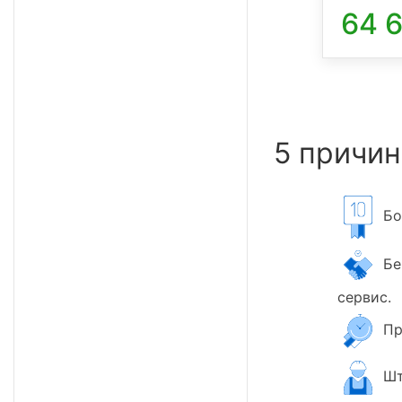
64 
5 причин
Бол
Бер
сервис.
Пр
Шт