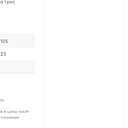
а трос
 105
125
та.
и и цены носят
уточнения